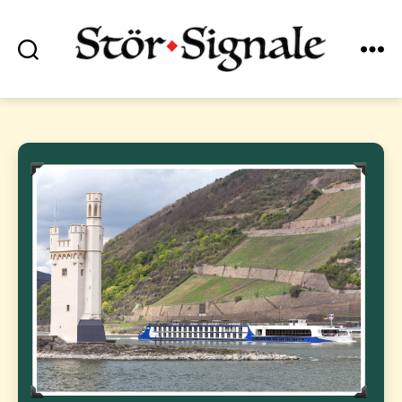
Suchen
Menü
Stör•Signale