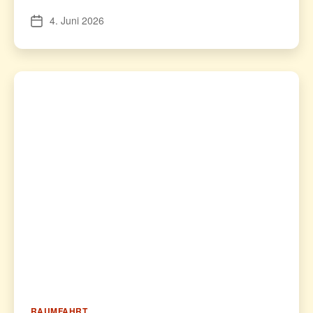
4. Juni 2026
Veröffentlichungsdatum
Kategorien
RAUMFAHRT