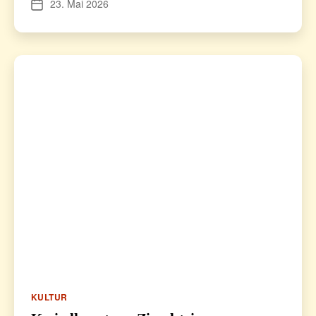
23. Mai 2026
Veröffentlichungsdatum
Kategorien
KULTUR