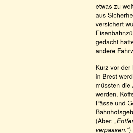
etwas zu weit
aus Sicherhei
versichert wu
Eisenbahnzüge
gedacht hatte
andere Fahrw
Kurz vor der 
in Brest wer
müssten die 
werden. Koff
Pässe und Ge
Bahnhofsgeb
(Aber:
„Entfe
verpassen.“