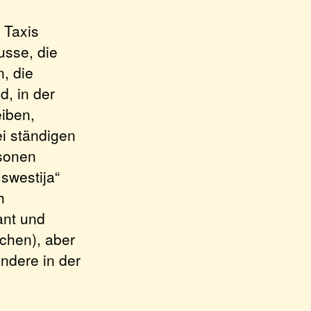
 Taxis
usse, die
, die
, in der
iben,
i ständigen
rsonen
Iswestija“
h
ant und
chen), aber
ndere in der