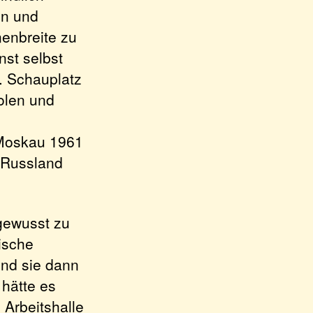
en und
enbreite zu
nst selbst
e. Schauplatz
olen und
 Moskau 1961
 Russland
gewusst zu
ische
und sie dann
 hätte es
 Arbeitshalle