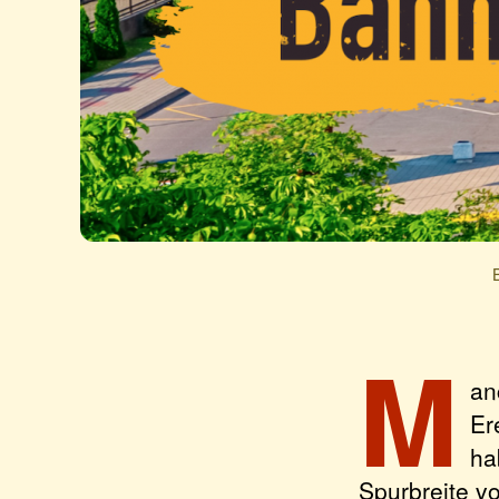
M
an
Er
ha
Spurbreite vo