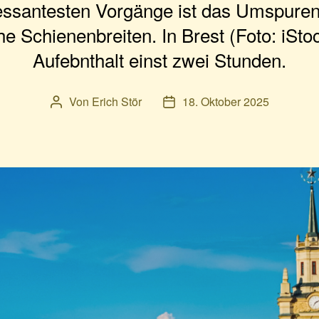
ressantesten Vorgänge ist das Umspure
he Schienenbreiten. In Brest (Foto: iSto
Aufebnthalt einst zwei Stunden.
Von
Erich Stör
18. Oktober 2025
Beitragsautor
Veröffentlichungsdatum