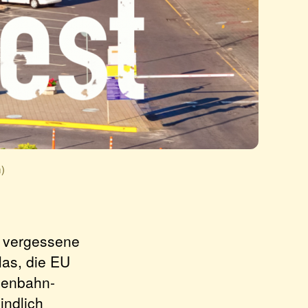
)
t vergessene
las, die EU
isenbahn-
indlich