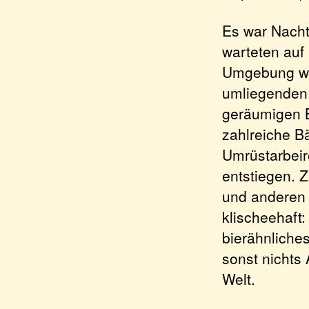
Es war Nacht,
warteten auf 
Umgebung wir
umliegenden 
geräumigen B
zahlreiche B
Umrüstarbeir
entstiegen. Z
und anderen B
klischeehaft
bierähnliche
sonst nichts
Welt.