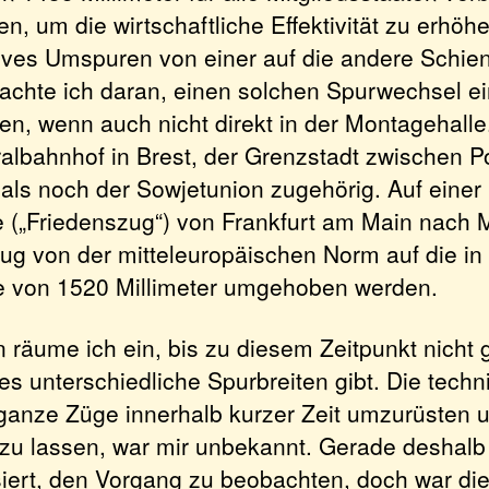
n, um die wirtschaftliche Effektivität zu erhöh
ives Umspuren von einer auf die andere Schien
achte ich daran, einen solchen Spurwechsel ei
ben, wenn auch nicht direkt in der Montagehall
ralbahnhof in Brest, der Grenzstadt zwischen P
als noch der Sowjetunion zugehörig. Auf einer
 („Friedenszug“) von Frankfurt am Main nach
ug von der mitteleuropäischen Norm auf die in
te von 1520 Millimeter umgehoben werden.
äume ich ein, bis zu diesem Zeitpunkt nicht 
es unterschiedliche Spurbreiten gibt. Die techn
 ganze Züge innerhalb kurzer Zeit umzurüsten 
 zu lassen, war mir unbekannt. Gerade deshalb
siert, den Vorgang zu beobachten, doch war die