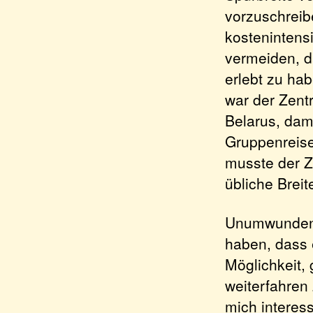
vorzuschreibe
kostenintens
vermeiden, d
erlebt zu ha
war der Zent
Belarus, dam
Gruppenreise
musste der Z
übliche Brei
Unumwunden r
haben, dass 
Möglichkeit,
weiterfahren
mich interes