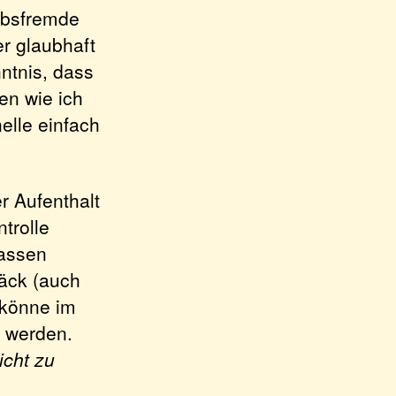
iebsfremde
er glaubhaft
nntnis, dass
en wie ich
elle einfach
r Aufenthalt
trolle
lassen
päck (auch
 könne im
 werden.
icht zu