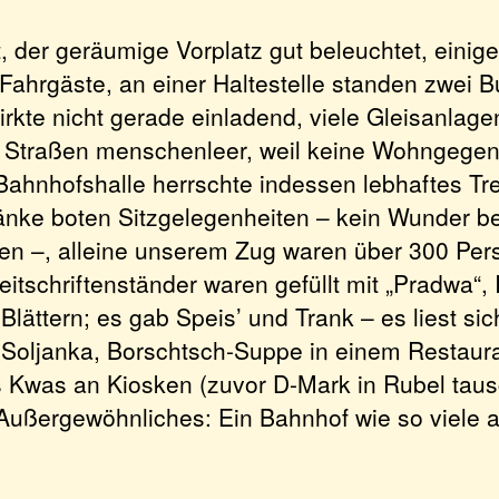
 der geräumige Vorplatz gut beleuchtet, einige
Fahrgäste, an einer Haltestelle standen zwei B
kte nicht gerade einladend, viele Gleisanlagen
Straßen menschenleer, weil keine Wohngegend
ahnhofshalle herrschte indessen lebhaftes Tre
änke boten Sitzgelegenheiten – kein Wunder be
en –, alleine unserem Zug waren über 300 Pe
eitschriftenständer waren gefüllt mit „Pradwa“, 
lättern; es gab Speis’ und Trank – es liest sic
: Soljanka, Borschtsch-Suppe in einem Restaur
s Kwas an Kiosken (zuvor D-Mark in Rubel taus
 Außergewöhnliches: Ein Bahnhof wie so viele a