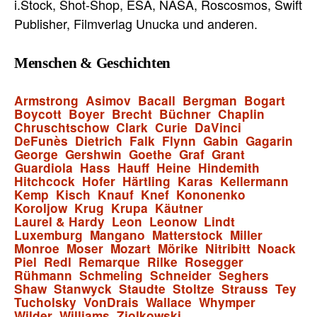
i.Stock, Shot-Shop, ESA, NASA, Roscosmos, Swift
Publisher, Filmverlag Unucka und anderen.
Menschen & Geschichten
Armstrong
Asimov
Bacall
Bergman
Bogart
Boycott
Boyer
Brecht
Büchner
Chaplin
Chruschtschow
Clark
Curie
DaVinci
DeFunès
Dietrich
Falk
Flynn
Gabin
Gagarin
George
Gershwin
Goethe
Graf
Grant
Guardiola
Hass
Hauff
Heine
Hindemith
Hitchcock
Hofer
Härtling
Karas
Kellermann
Kemp
Kisch
Knauf
Knef
Kononenko
Koroljow
Krug
Krupa
Käutner
Laurel & Hardy
Leon
Leonow
Lindt
Luxemburg
Mangano
Matterstock
Miller
Monroe
Moser
Mozart
Mörike
Nitribitt
Noack
Piel
Redl
Remarque
Rilke
Rosegger
Rühmann
Schmeling
Schneider
Seghers
Shaw
Stanwyck
Staudte
Stoltze
Strauss
Tey
Tucholsky
VonDrais
Wallace
Whymper
Wilder
Williams
Ziolkowski