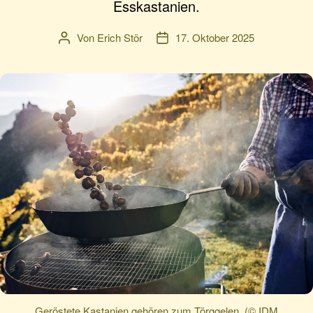
Esskastanien.
Von
Erich Stör
17. Oktober 2025
Beitragsautor
Veröffentlichungsdatum
Geröstete Kastanien gehören zum Törggelen. (© IDM