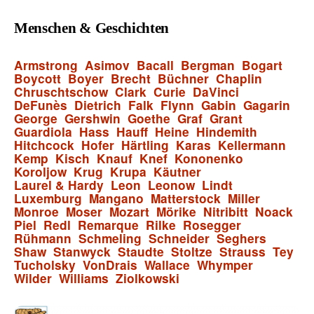
Menschen & Geschichten
Armstrong
Asimov
Bacall
Bergman
Bogart
Boycott
Boyer
Brecht
Büchner
Chaplin
Chruschtschow
Clark
Curie
DaVinci
DeFunès
Dietrich
Falk
Flynn
Gabin
Gagarin
George
Gershwin
Goethe
Graf
Grant
Guardiola
Hass
Hauff
Heine
Hindemith
Hitchcock
Hofer
Härtling
Karas
Kellermann
Kemp
Kisch
Knauf
Knef
Kononenko
Koroljow
Krug
Krupa
Käutner
Laurel & Hardy
Leon
Leonow
Lindt
Luxemburg
Mangano
Matterstock
Miller
Monroe
Moser
Mozart
Mörike
Nitribitt
Noack
Piel
Redl
Remarque
Rilke
Rosegger
Rühmann
Schmeling
Schneider
Seghers
Shaw
Stanwyck
Staudte
Stoltze
Strauss
Tey
Tucholsky
VonDrais
Wallace
Whymper
Wilder
Williams
Ziolkowski