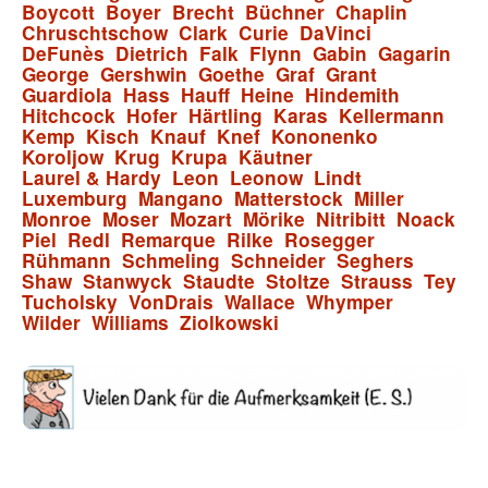
Boycott
Boyer
Brecht
Büchner
Chaplin
Chruschtschow
Clark
Curie
DaVinci
DeFunès
Dietrich
Falk
Flynn
Gabin
Gagarin
George
Gershwin
Goethe
Graf
Grant
Guardiola
Hass
Hauff
Heine
Hindemith
Hitchcock
Hofer
Härtling
Karas
Kellermann
Kemp
Kisch
Knauf
Knef
Kononenko
Koroljow
Krug
Krupa
Käutner
Laurel & Hardy
Leon
Leonow
Lindt
Luxemburg
Mangano
Matterstock
Miller
Monroe
Moser
Mozart
Mörike
Nitribitt
Noack
Piel
Redl
Remarque
Rilke
Rosegger
Rühmann
Schmeling
Schneider
Seghers
Shaw
Stanwyck
Staudte
Stoltze
Strauss
Tey
Tucholsky
VonDrais
Wallace
Whymper
Wilder
Williams
Ziolkowski