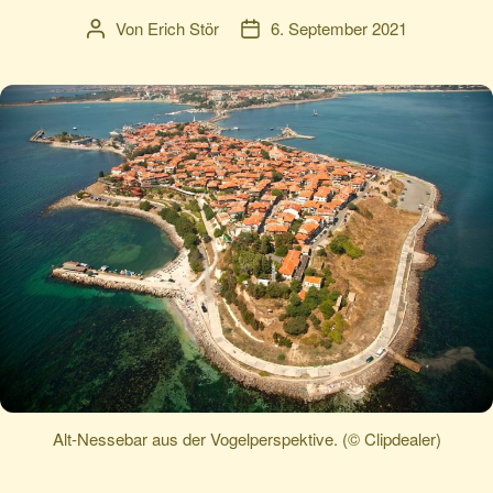
Von
Erich Stör
6. September 2021
Beitragsautor
Veröffentlichungsdatum
Alt-Nessebar aus der Vogelperspektive. (© Clipdealer)