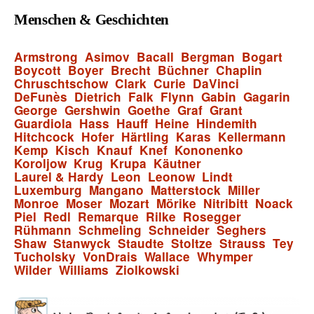
Menschen & Geschichten
Armstrong
Asimov
Bacall
Bergman
Bogart
Boycott
Boyer
Brecht
Büchner
Chaplin
Chruschtschow
Clark
Curie
DaVinci
DeFunès
Dietrich
Falk
Flynn
Gabin
Gagarin
George
Gershwin
Goethe
Graf
Grant
Guardiola
Hass
Hauff
Heine
Hindemith
Hitchcock
Hofer
Härtling
Karas
Kellermann
Kemp
Kisch
Knauf
Knef
Kononenko
Koroljow
Krug
Krupa
Käutner
Laurel & Hardy
Leon
Leonow
Lindt
Luxemburg
Mangano
Matterstock
Miller
Monroe
Moser
Mozart
Mörike
Nitribitt
Noack
Piel
Redl
Remarque
Rilke
Rosegger
Rühmann
Schmeling
Schneider
Seghers
Shaw
Stanwyck
Staudte
Stoltze
Strauss
Tey
Tucholsky
VonDrais
Wallace
Whymper
Wilder
Williams
Ziolkowski