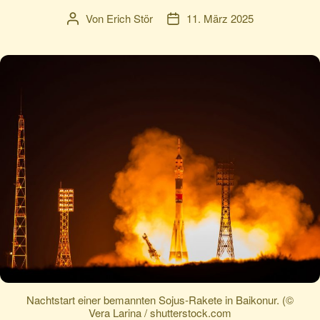
Von
Erich Stör
11. März 2025
Beitragsautor
Veröffentlichungsdatum
Nachtstart einer bemannten Sojus-Rakete in Baikonur. (©
Vera Larina / shutterstock.com