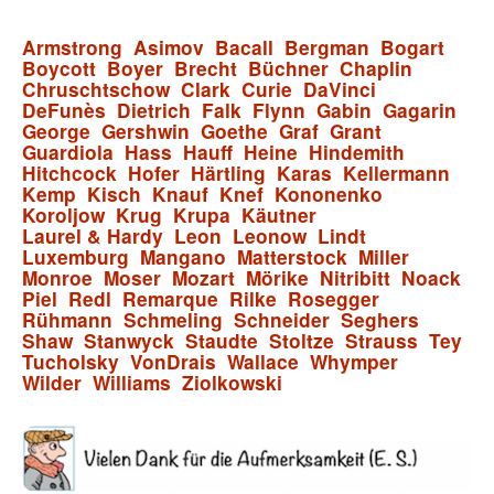
Armstrong
Asimov
Bacall
Bergman
Bogart
Boycott
Boyer
Brecht
Büchner
Chaplin
Chruschtschow
Clark
Curie
DaVinci
DeFunès
Dietrich
Falk
Flynn
Gabin
Gagarin
George
Gershwin
Goethe
Graf
Grant
Guardiola
Hass
Hauff
Heine
Hindemith
Hitchcock
Hofer
Härtling
Karas
Kellermann
Kemp
Kisch
Knauf
Knef
Kononenko
Koroljow
Krug
Krupa
Käutner
Laurel & Hardy
Leon
Leonow
Lindt
Luxemburg
Mangano
Matterstock
Miller
Monroe
Moser
Mozart
Mörike
Nitribitt
Noack
Piel
Redl
Remarque
Rilke
Rosegger
Rühmann
Schmeling
Schneider
Seghers
Shaw
Stanwyck
Staudte
Stoltze
Strauss
Tey
Tucholsky
VonDrais
Wallace
Whymper
Wilder
Williams
Ziolkowski