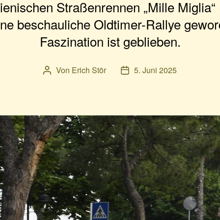
ienischen Straßenrennen „Mille Miglia“
ine beschauliche Oldtimer-Rallye gewo
Faszination ist geblieben.
Von
Erich Stör
5. Juni 2025
Beitragsautor
Veröffentlichungsdatum