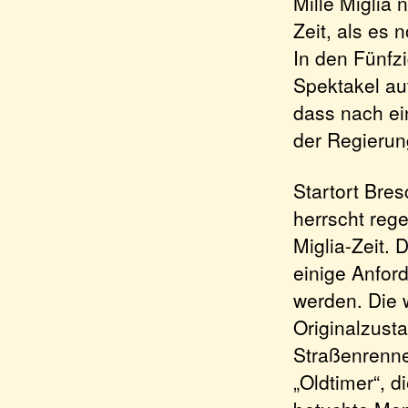
Mille Miglia 
Zeit, als es
In den Fünfz
Spektakel au
dass nach ei
der Regierun
Startort Bre
herrscht rege
Miglia-Zeit.
einige Anfor
werden. Die w
Originalzust
Straßenrenne
„Oldtimer“, d