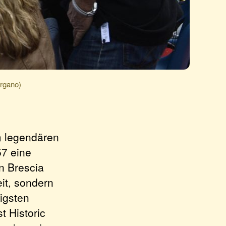
rgano)
em legendären
7 eine
n Brescia
it, sondern
igsten
t Historic