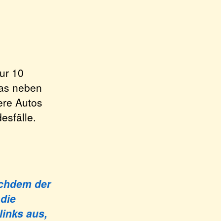
ur 10
was neben
ere Autos
esfälle.
achdem der
 die
links aus,