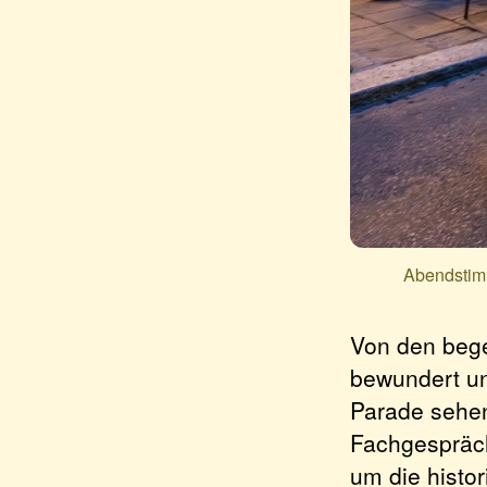
Abendstimm
Von den bege
bewundert un
Parade sehen
Fachgespräch
um die histo