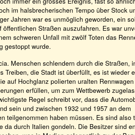
noch immer ein grosses Ereignis, fast so ähnlic
 noch im halsbrecherischen Tempo über Stock un
iger Jahren war es unmöglich geworden, ein so
f öffentlichen Straßen auszufahren. Es war un
nem schweren Unfall mit zwölf Toten das Ren
g gestoppt wurde.
scia. Menschen schlendern durch die Straßen, 
s Treiben, die Stadt ist überfüllt, es ist wieder 
 Die auf Hochglanz polierten uralten Rennwage
derungen erfüllen, um zum Wettbewerb zugela
ichtigste Regel schreibt vor, dass die Automob
and sein und zwischen 1932 und 1957 an dem
n teilgenommen haben müssen. Es sind also t
ie da durch Italien gondeln. Die Besitzer sind e