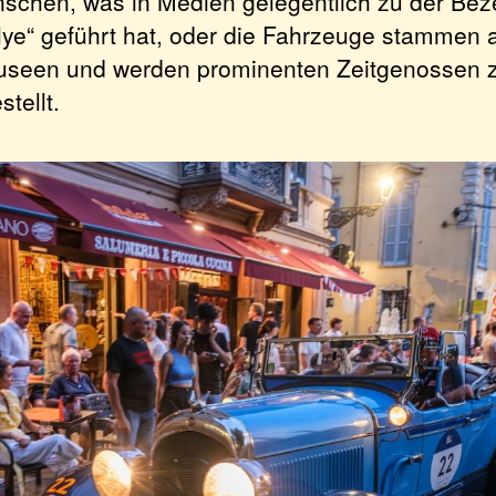
schen, was in Medien gelegentlich zu der Be
allye“ geführt hat, oder die Fahrzeuge stammen 
useen und werden prominenten Zeitgenossen 
tellt.