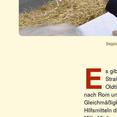
Begeis
E
s gi
Stra
Oldt
nach Rom und
Gleichmäßigk
Hilfsmitteln 