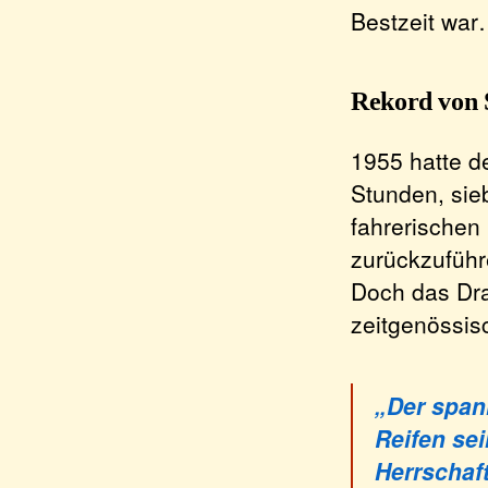
Bestzeit wa
Rekord von 
1955 hatte d
Stunden, sie
fahrerischen
zurückzuführe
Doch das Dra
zeitgenössis
„Der span
Reifen se
Herrschaft