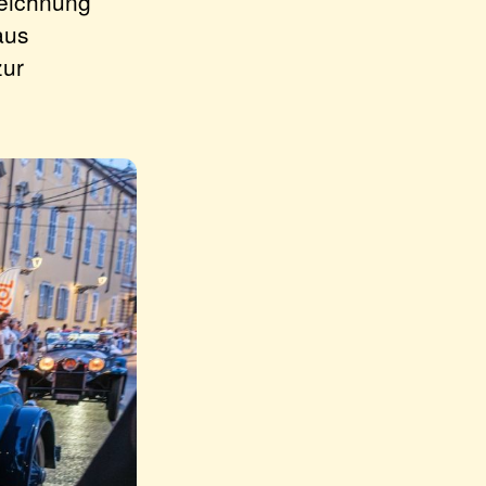
zeichnung
aus
zur