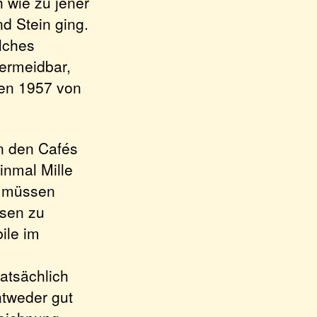
h wie zu jener
d Stein ging.
lches
vermeidbar,
nen 1957 von
in den Cafés
einmal Mille
n müssen
ssen zu
ile im
atsächlich
ntweder gut