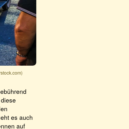
rstock.com)
gebührend
 diese
den
geht es auch
ennen auf