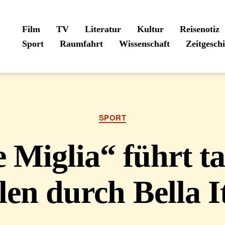
Film
TV
Literatur
Kultur
Reisenotiz
Sport
Raumfahrt
Wissenschaft
Zeitgesch
Kategorien
SPORT
e Miglia“ führt t
en durch Bella I