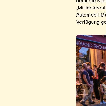
betuchte Men
„Millionärsr
Automobil-M
Verfügung ges