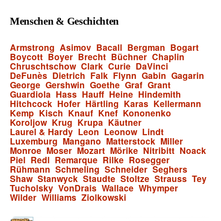
Menschen & Geschichten
Armstrong
Asimov
Bacall
Bergman
Bogart
Boycott
Boyer
Brecht
Büchner
Chaplin
Chruschtschow
Clark
Curie
DaVinci
DeFunès
Dietrich
Falk
Flynn
Gabin
Gagarin
George
Gershwin
Goethe
Graf
Grant
Guardiola
Hass
Hauff
Heine
Hindemith
Hitchcock
Hofer
Härtling
Karas
Kellermann
Kemp
Kisch
Knauf
Knef
Kononenko
Koroljow
Krug
Krupa
Käutner
Laurel & Hardy
Leon
Leonow
Lindt
Luxemburg
Mangano
Matterstock
Miller
Monroe
Moser
Mozart
Mörike
Nitribitt
Noack
Piel
Redl
Remarque
Rilke
Rosegger
Rühmann
Schmeling
Schneider
Seghers
Shaw
Stanwyck
Staudte
Stoltze
Strauss
Tey
Tucholsky
VonDrais
Wallace
Whymper
Wilder
Williams
Ziolkowski