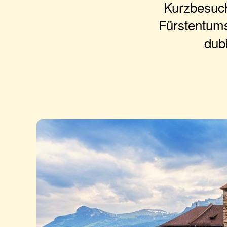
Kurzbesuch
Fürstentums
dub