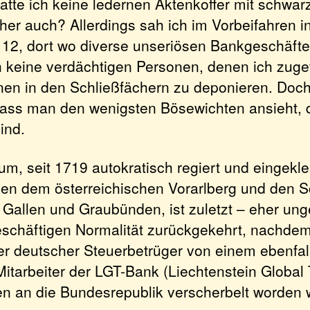
atte ich keine ledernen Aktenkoffer mit schwar
er auch? Allerdings sah ich im Vorbeifahren i
12, dort wo diverse unseriösen Bankgeschäfte 
 keine verdächtigen Personen, denen ich zuget
onen in den Schließfächern zu deponieren. Doch
ass man den wenigsten Bösewichten ansieht, 
ind.
um, seit 1719 autokratisch regiert und eingek
en dem österreichischen Vorarlberg und den 
 Gallen und Graubünden, ist zuletzt – eher ung
eschäftigen Normalität zurückgekehrt, nachdem
er deutscher Steuerbetrüger von einem ebenfal
itarbeiter der LGT-Bank (Liechtenstein Global 
en an die Bundesrepublik verscherbelt worden