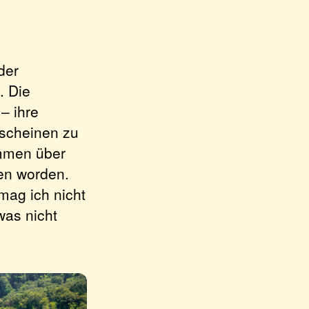
der
. Die
 – ihre
rscheinen zu
ommen über
en worden.
rmag ich nicht
was nicht