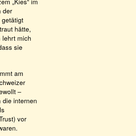
zem „Kies“ im
n der
getätigt
raut hätte,
 lehrt mich
dass sie
lemmt am
Schweizer
ewollt –
 die internen
ls
Trust) vor
 waren.