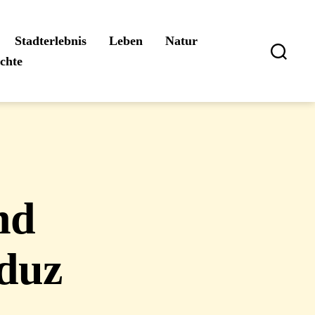
Stadterlebnis
Leben
Natur
ichte
Suchen
nd
aduz