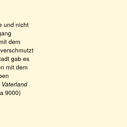
e und nicht
gang
 mit dem
 verschmutzt
tadt gab es
en mit dem
ben
 Vaterland
ka 9000)