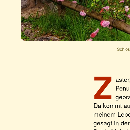
Schlos
Z
aster
Penun
gebra
Da kommt auc
meinem Lebe
gesagt in de