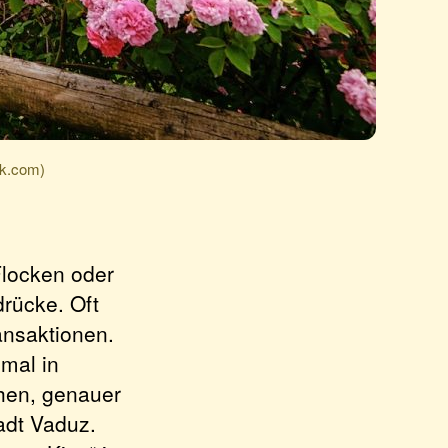
ck.com)
 Flocken oder
drücke. Oft
ansaktionen.
mal in
hen, genauer
adt Vaduz.