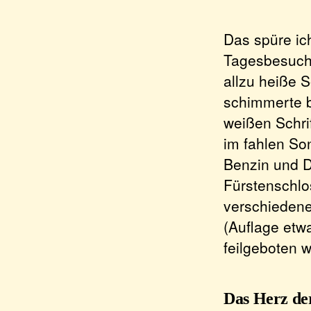
Das spüre ic
Tagesbesuche
allzu heiße
schimmerte b
weißen Schri
im fahlen Son
Benzin und D
Fürstenschlo
verschiedene
(Auflage etw
feilgeboten 
Das Herz de