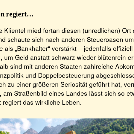
n regiert…
e Klientel mied fortan diesen (unredlichen) Ort 
nd schaute sich nach anderen Steueroasen um
 als „Bankhalter“ verstärkt – jedenfalls offiziell
um Geld anstatt schwarz wieder blütenrein e
alb sind mit anderen Staaten zahlreiche Abk
anzpolitik und Doppelbesteuerung abgeschloss
ch zu einer größeren Seriosität geführt hat, ve
, am Straßenbild eines Landes lässt sich so et
 regiert das wirkliche Leben.