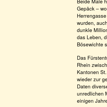
Beide Male h
Gepäck – woh
Herrengasse 
wurden, auch
dunkle Milli
das Leben, d
Bösewichte s
Das Fürstent
Rhein zwisch
Kantonen St.
wieder zur g
Daten divers
unredlichen M
einigen Jahr