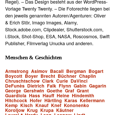
Regel). – Das Design besteht aus der WordPress-
Vorlage Twenty Twenty. – Die Fotorechte liegen bei
den jeweils genannten Autoren/Agenturen: Oliver
& Erich Stör, Imago Images, Alamy,
Stock.adobe.com, Clipdealer, Shutterstock.com,
i.Stock, Shot-Shop, ESA, NASA, Roscosmos, Swift
Publisher, Filmverlag Unucka und anderen.
Menschen & Geschichten
Armstrong
Asimov
Bacall
Bergman
Bogart
Boycott
Boyer
Brecht
Büchner
Chaplin
Chruschtschow
Clark
Curie
DaVinci
DeFunès
Dietrich
Falk
Flynn
Gabin
Gagarin
George
Gershwin
Goethe
Graf
Grant
Guardiola
Hass
Hauff
Heine
Hindemith
Hitchcock
Hofer
Härtling
Karas
Kellermann
Kemp
Kisch
Knauf
Knef
Kononenko
Koroljow
Krug
Krupa
Käutner