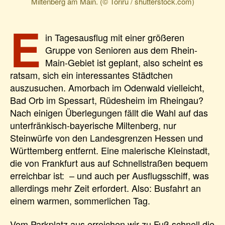
Miltenberg am Main. (© Toriru / shutterstock.com)
E
in Tagesausflug mit einer größeren
Gruppe von Senioren aus dem Rhein-
Main-Gebiet ist geplant, also scheint es
ratsam, sich ein interessantes Städtchen
auszusuchen. Amorbach im Odenwald vielleicht,
Bad Orb im Spessart, Rüdesheim im Rheingau?
Nach einigen Überlegungen fällt die Wahl auf das
unterfränkisch-bayerische Miltenberg, nur
Steinwürfe von den Landesgrenzen Hessen und
Württemberg entfernt. Eine malerische Kleinstadt,
die von Frankfurt aus auf Schnellstraßen bequem
erreichbar ist: – und auch per Ausflugsschiff, was
allerdings mehr Zeit erfordert. Also: Busfahrt an
einem warmen, sommerlichen Tag.
Vom Parkplatz aus erreichen wir zu Fuß schnell die