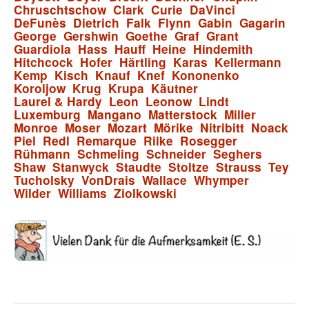
Chruschtschow
Clark
Curie
DaVinci
DeFunès
Dietrich
Falk
Flynn
Gabin
Gagarin
George
Gershwin
Goethe
Graf
Grant
Guardiola
Hass
Hauff
Heine
Hindemith
Hitchcock
Hofer
Härtling
Karas
Kellermann
Kemp
Kisch
Knauf
Knef
Kononenko
Koroljow
Krug
Krupa
Käutner
Laurel & Hardy
Leon
Leonow
Lindt
Luxemburg
Mangano
Matterstock
Miller
Monroe
Moser
Mozart
Mörike
Nitribitt
Noack
Piel
Redl
Remarque
Rilke
Rosegger
Rühmann
Schmeling
Schneider
Seghers
Shaw
Stanwyck
Staudte
Stoltze
Strauss
Tey
Tucholsky
VonDrais
Wallace
Whymper
Wilder
Williams
Ziolkowski