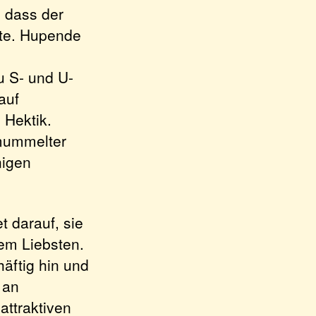
, dass der
nte. Hupende
u S- und U-
auf
 Hektik.
emummelter
nigen
t darauf, sie
rem Liebsten.
äftig hin und
 an
attraktiven