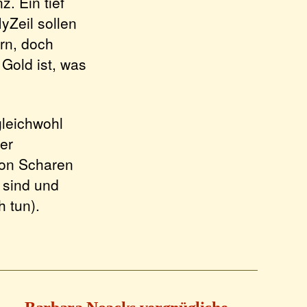
. Ein tief
Zeil sollen
rn, doch
Gold ist, was
gleichwohl
er
von Scharen
 sind und
 tun).