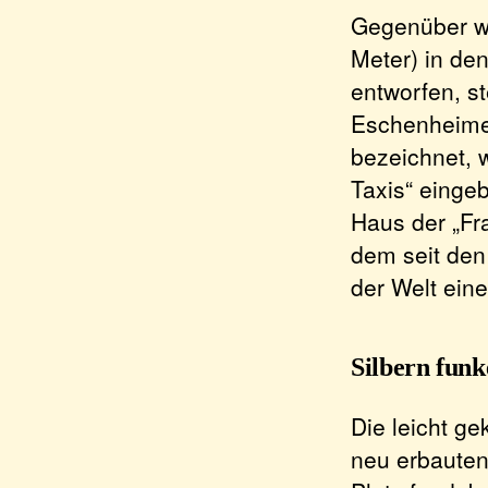
Gegenüber wi
Meter) in d
entworfen, s
Eschenheimer
bezeichnet, 
Taxis“ eing
Haus der „Fr
dem seit den
der Welt eine
Silbern fun
Die leicht g
neu erbauten