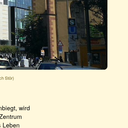
ch Stör)
biegt, wird
 Zentrum
s Leben