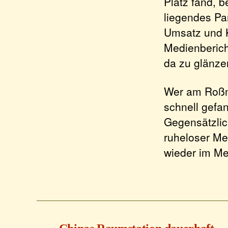
Platz fand, b
liegendes Pa
Umsatz und K
Medienberich
da zu glänze
Wer am Roßma
schnell gefa
Gegensätzlic
ruheloser Me
wieder im Me