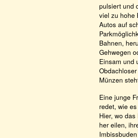
pulsiert und
viel zu hohe
Autos auf sc
Parkmöglichk
Bahnen, heru
Gehwegen ode
Einsam und u
Obdachloser
Münzen steht
Eine junge Fr
redet, wie e
Hier, wo das
her eilen, i
Imbissbuden 