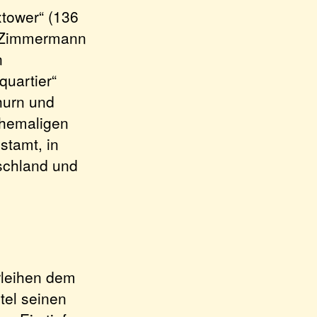
xtower“ (136
d Zimmermann
n
quartier“
hurn und
ehemaligen
stamt, in
schland und
rleihen dem
tel seinen