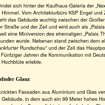
ndet sich hinter der Kaufhaus-Galeria der „Ne
en Himmel. Vom Architekturbüro KSP Engel un
teht das Gebäude wuchtig zwischen der Große
 Straße und der Zeil und wird auch als „Palais
weil eine Miniversion des ehemaligen „Palais T
ebunden wurde. Nebenan stand zwischen dem 
ankfurter Rundschau“ und der Zeil das Hauptpo
 Fünfziger Jahren die Kommunikation mit Deut
 Hochblüte erlebte.
kelnder Glanz
eknickten Fassaden aus Aluminium und Glas ve
 Gebäude, in dem auch ein 99 Meter hohes Ho