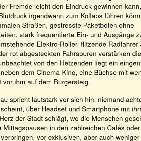
 der Fremde leicht den Eindruck gewinnen kann
 Blutdruck irgendwann zum Kollaps führen kön
hmalen Straßen, gestresste Paketboten ohne
eiten, stark frequentierte Ein- und Ausgänge z
mstehende Elektro-Roller, flitzende Radfahrer 
r rot abgesteckten Fahrspuren verstärken die
nbeachtet von den Hetzenden liegt ein eing
 neben dem Cinema-Kino, eine Büchse mit we
 vor ihm auf dem Bürgersteig.
au spricht lautstark vor sich hin, niemand achte
s scheint, über Headset und Smartphone mit ih
 Herz der Stadt schlägt, wo die Menschen gesch
hre Mittagspausen in den zahlreichen Cafés oder
verbringen, vor exklusiven, aber auch weniger 