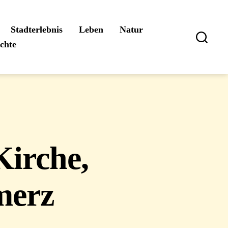
Stadterlebnis
Leben
Natur
ichte
Suchen
irche,
merz