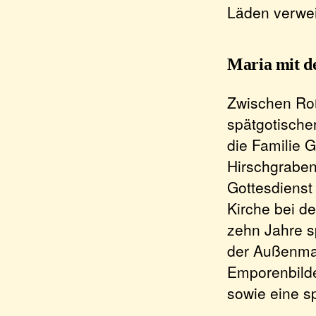
Läden verwei
Maria mit d
Zwischen Roß
spätgotische
die Familie 
Hirschgraben
Gottesdienst
Kirche bei d
zehn Jahre s
der Außenmaue
Emporenbilde
sowie eine sp