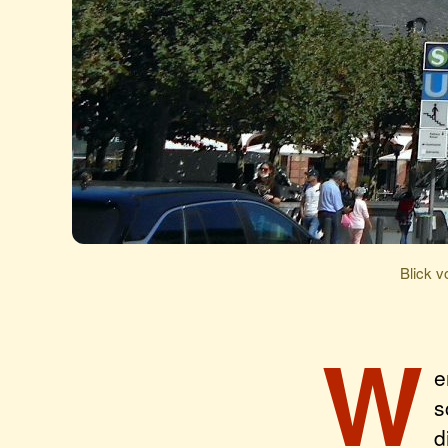
Blick v
W
e
s
d