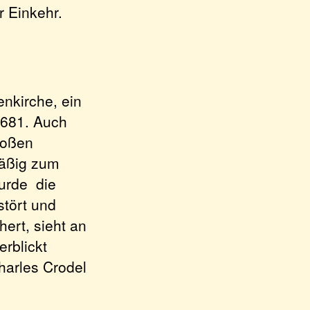
r Einkehr.
nkirche, ein
1681. Auch
roßen
mäßig zum
wurde die
stört und
ert, sieht an
erblickt
harles Crodel