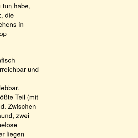
u tun habe,
, die
chens in
app
fisch
erreichbar und
lebbar.
ößte Teil (mit
and. Zwischen
sund, zwei
helose
r liegen