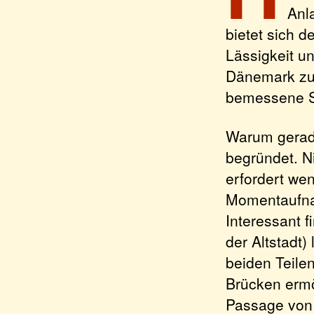
Anl
bietet sich d
Lässigkeit u
Dänemark zu 
bemessene S
Warum gerade
begründet. Ni
erfordert we
Momentaufnah
Interessant f
der Altstadt)
beiden Teile
Brücken ermö
Passage von 