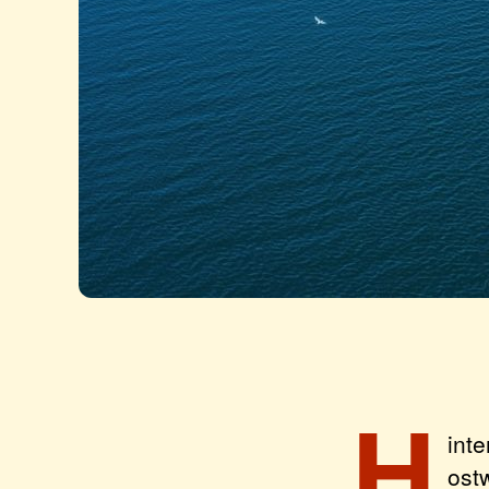
H
int
ost