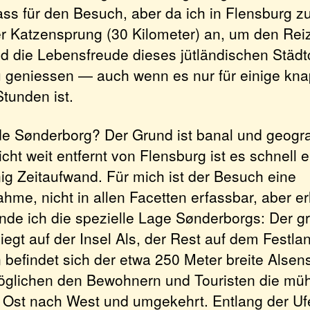
ass für den Besuch, aber da ich in Flensburg z
er Katzensprung (30 Kilometer) an, um den Reiz
nd die Lebensfreude dieses jütländischen Städt
geniessen — auch wenn es nur für einige kn
tunden ist.
 Sønderborg? Der Grund ist banal und geogra
cht weit entfernt von Flensburg ist es schnell 
nig Zeitaufwand. Für mich ist der Besuch eine
me, nicht in allen Facetten erfassbar, aber er
inde ich die spezielle Lage Sønderborgs: Der gr
 liegt auf der Insel Als, der Rest auf dem Festl
n befindet sich der etwa 250 Meter breite Alsen
glichen den Bewohnern und Touristen die mü
Ost nach West und umgekehrt. Entlang der Ufe