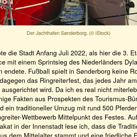
Der Jachthafen Sønderborg. (© iStock)
bte die Stadt Anfang Juli 2022, als hier die 3. E
ce mit einem Sprintsieg des Niederländers Dyl
endete. Fußball spielt in Sønderborg keine Ro
t dagegen das Ringreiterfest, das jedes Jahr am
usgerichtet wird. Da ich es real nicht miterle
 einige Fakten aus Prospekten des Tourismus-Bü
 ein traditioneller Umzug mit rund 500 Pferde
ngreiter-Wettbewerb Mittelpunkt des Festes. Au
akat in der Innenstadt lese ich, dass die Tradit
aus dem Mittelalter stammt und eine friedliche 