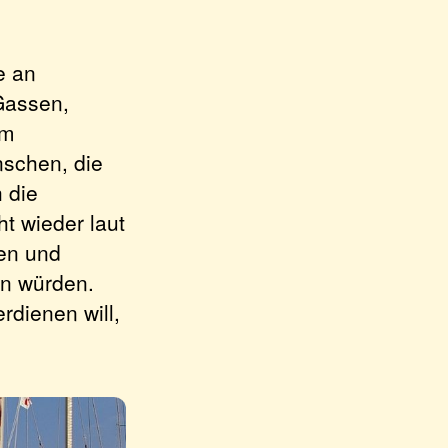
e an
Gassen,
em
nschen, die
 die
t wieder laut
len und
n würden.
rdienen will,