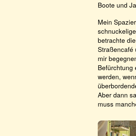
Boote und Jac
Mein Spazier
schnuckelige
betrachte di
Straßencafé 
mir begegnen
Befürchtung 
werden, wenn
überbordend
Aber dann sa
muss manches