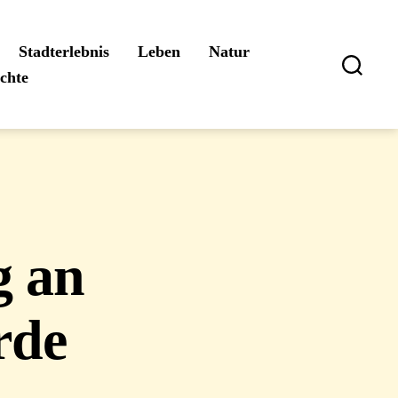
Stadterlebnis
Leben
Natur
ichte
Suchen
g an
rde