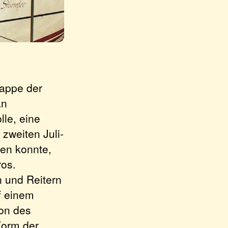
tappe der
an
lle, eine
 zweiten Juli-
ben konnte,
ros.
n und Reitern
f einem
ion des
Form der