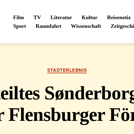
Film
TV
Literatur
Kultur
Reisenotiz
Sport
Raumfahrt
Wissenschaft
Zeitgesch
Kategorien
STADTERLEBNIS
eiltes Sønderbor
r Flensburger Fö