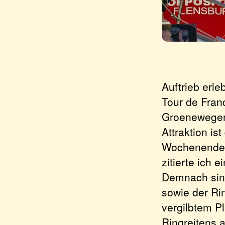
Auftrieb erle
Tour de Fran
Groenewegen 
Attraktion is
Wochenende a
zitierte ich
Demnach sind
sowie der Ri
vergilbtem Pl
Ringreitens 