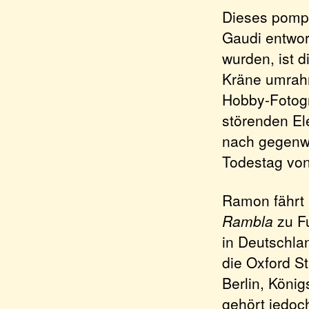
Dieses pomp
Gaudi entwor
wurden, ist d
Kräne umrahm
Hobby-Fotogra
störenden El
nach gegenwä
Todestag von 
Ramon fährt 
Rambla
zu Fu
in Deutschla
die Oxford S
Berlin, König
gehört jedoc