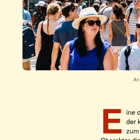
An 
E
ine 
der 
zum 
Charakter die