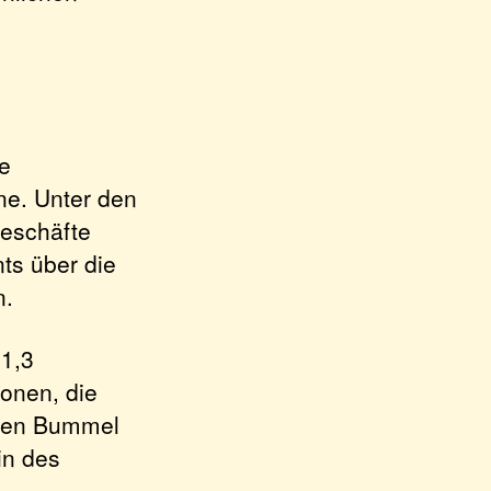
le
ne. Unter den
Geschäfte
ts über die
n.
 1,3
Zonen, die
eren Bummel
in des