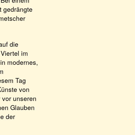
ht gedrängte
lmetscher
auf die
Viertel im
ein modernes,
Im
iesem Tag
Künste von
w vor unseren
chen Glauben
e der