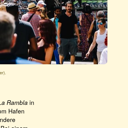
er).
La Rambla
in
vom Hafen
ondere
. Bei einem