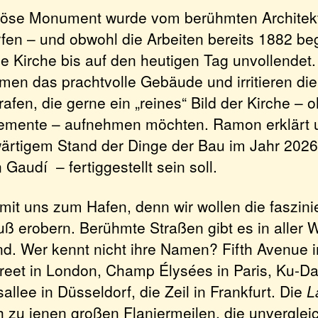
öse Monument wurde vom berühmten Architekt
fen – und obwohl die Arbeiten bereits 1882 b
ie Kirche bis auf den heutigen Tag unvollendet
en das prachtvolle Gebäude und irritieren die
fen, die gerne ein „reines“ Bild der Kirche – 
emente – aufnehmen möchten. Ramon erklärt 
rtigem Stand der Dinge der Bau im Jahr 202
Gaudí – fertiggestellt sein soll.
mit uns zum Hafen, denn wir wollen die faszin
ß erobern. Berühmte Straßen gibt es in aller 
nd. Wer kennt nicht ihre Namen? Fifth Avenue 
treet in London, Champ Élysées in Paris, Ku-D
sallee in Düsseldorf, die Zeil in Frankfurt. Die
L
h zu jenen großen Flaniermeilen, die unverglei