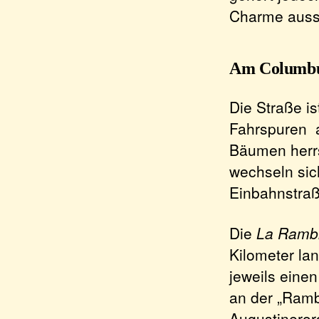
Charme auss
Am Columb
Die Straße is
Fahrspuren a
Bäumen herrs
wechseln sic
Einbahnstraß
Die
La Ramb
Kilometer lan
jeweils eine
an der „Ramb
Augustineror