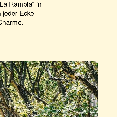
„La Rambla“ in
n jeder Ecke
 Charme.