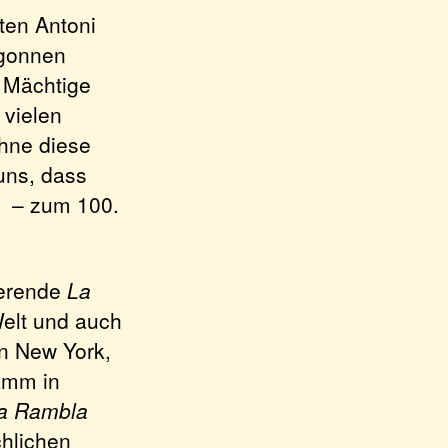
en Antoni
egonnen
. Mächtige
 vielen
ohne diese
uns, dass
6 – zum 100.
ierende
La
Welt und auch
in New York,
amm in
a Rambla
chlichen