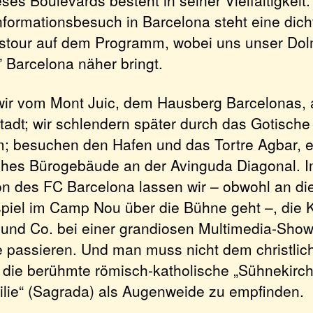
Informationsbesuch in Barcelona steht eine dic
stour auf dem Programm, wobei uns unser Do
 Barcelona näher bringt.
 wir vom Mont Juic, dem Hausberg Barcelonas, 
adt; wir schlendern später durch das Gotische 
m; besuchen den Hafen und das Tortre Agbar, 
hes Bürogebäude an der Avinguda Diagonal. 
on des FC Barcelona lassen wir – obwohl an d
spiel im Camp Nou über die Bühne geht –, die 
 und Co. bei einer grandiosen Multimedia-Sho
passieren. Und man muss nicht dem christli
 die berühmte römisch-katholische „Sühnekirch
ilie“ (Sagrada) als Augenweide zu empfinden.