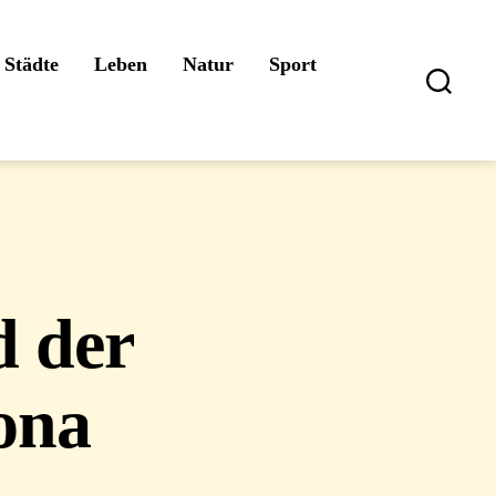
Städte
Leben
Natur
Sport
Suchen
d der
ona