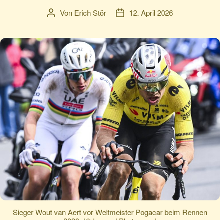
Von
Erich Stör
12. April 2026
Beitragsautor
Veröffentlichungsdatum
Sieger Wout van Aert vor Weltmeister Pogacar beim Rennen