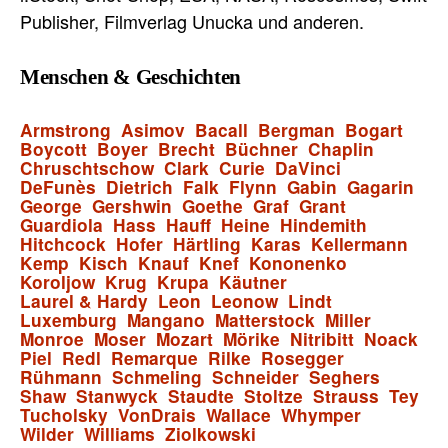
Publisher, Filmverlag Unucka und anderen.
Menschen & Geschichten
Armstrong
Asimov
Bacall
Bergman
Bogart
Boycott
Boyer
Brecht
Büchner
Chaplin
Chruschtschow
Clark
Curie
DaVinci
DeFunès
Dietrich
Falk
Flynn
Gabin
Gagarin
George
Gershwin
Goethe
Graf
Grant
Guardiola
Hass
Hauff
Heine
Hindemith
Hitchcock
Hofer
Härtling
Karas
Kellermann
Kemp
Kisch
Knauf
Knef
Kononenko
Koroljow
Krug
Krupa
Käutner
Laurel & Hardy
Leon
Leonow
Lindt
Luxemburg
Mangano
Matterstock
Miller
Monroe
Moser
Mozart
Mörike
Nitribitt
Noack
Piel
Redl
Remarque
Rilke
Rosegger
Rühmann
Schmeling
Schneider
Seghers
Shaw
Stanwyck
Staudte
Stoltze
Strauss
Tey
Tucholsky
VonDrais
Wallace
Whymper
Wilder
Williams
Ziolkowski