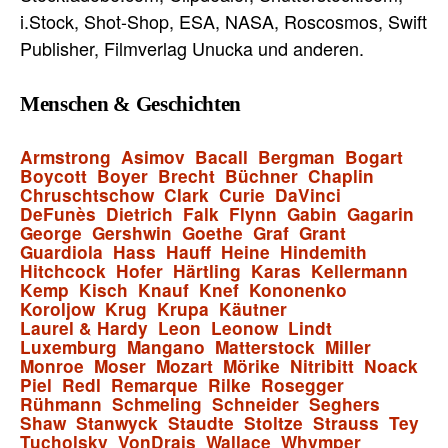
i.Stock, Shot-Shop, ESA, NASA, Roscosmos, Swift
Publisher, Filmverlag Unucka und anderen.
Menschen & Geschichten
Armstrong
Asimov
Bacall
Bergman
Bogart
Boycott
Boyer
Brecht
Büchner
Chaplin
Chruschtschow
Clark
Curie
DaVinci
DeFunès
Dietrich
Falk
Flynn
Gabin
Gagarin
George
Gershwin
Goethe
Graf
Grant
Guardiola
Hass
Hauff
Heine
Hindemith
Hitchcock
Hofer
Härtling
Karas
Kellermann
Kemp
Kisch
Knauf
Knef
Kononenko
Koroljow
Krug
Krupa
Käutner
Laurel & Hardy
Leon
Leonow
Lindt
Luxemburg
Mangano
Matterstock
Miller
Monroe
Moser
Mozart
Mörike
Nitribitt
Noack
Piel
Redl
Remarque
Rilke
Rosegger
Rühmann
Schmeling
Schneider
Seghers
Shaw
Stanwyck
Staudte
Stoltze
Strauss
Tey
Tucholsky
VonDrais
Wallace
Whymper