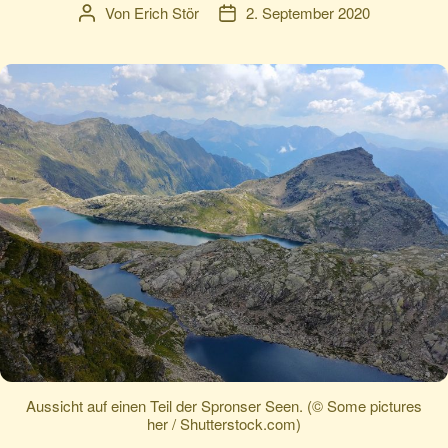
Von
Erich Stör
2. September 2020
Beitragsautor
Veröffentlichungsdatum
Aussicht auf einen Teil der Spronser Seen. (© Some pictures
her / Shutterstock.com)