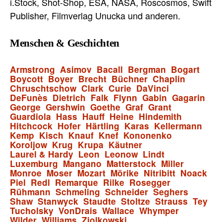
i.Stock, Shot-Shop, ESA, NASA, Roscosmos, Swift
Publisher, Filmverlag Unucka und anderen.
Menschen & Geschichten
Armstrong
Asimov
Bacall
Bergman
Bogart
Boycott
Boyer
Brecht
Büchner
Chaplin
Chruschtschow
Clark
Curie
DaVinci
DeFunès
Dietrich
Falk
Flynn
Gabin
Gagarin
George
Gershwin
Goethe
Graf
Grant
Guardiola
Hass
Hauff
Heine
Hindemith
Hitchcock
Hofer
Härtling
Karas
Kellermann
Kemp
Kisch
Knauf
Knef
Kononenko
Koroljow
Krug
Krupa
Käutner
Laurel & Hardy
Leon
Leonow
Lindt
Luxemburg
Mangano
Matterstock
Miller
Monroe
Moser
Mozart
Mörike
Nitribitt
Noack
Piel
Redl
Remarque
Rilke
Rosegger
Rühmann
Schmeling
Schneider
Seghers
Shaw
Stanwyck
Staudte
Stoltze
Strauss
Tey
Tucholsky
VonDrais
Wallace
Whymper
Wilder
Williams
Ziolkowski