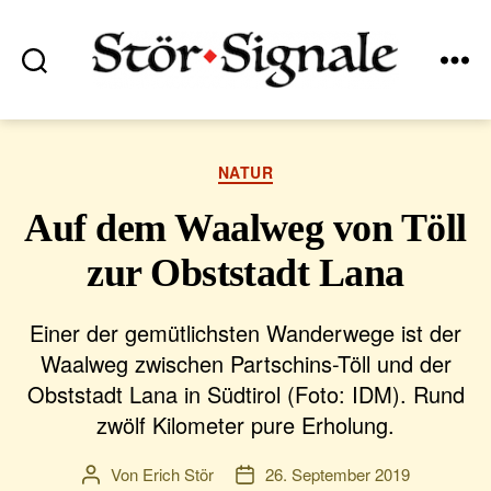
Suchen
Menü
Stör•Signale
Kategorien
NATUR
Auf dem Waalweg von Töll
zur Obststadt Lana
Einer der gemütlichsten Wanderwege ist der
Waalweg zwischen Partschins-Töll und der
Obststadt Lana in Südtirol (Foto: IDM). Rund
zwölf Kilometer pure Erholung.
Von
Erich Stör
26. September 2019
Beitragsautor
Veröffentlichungsdatum