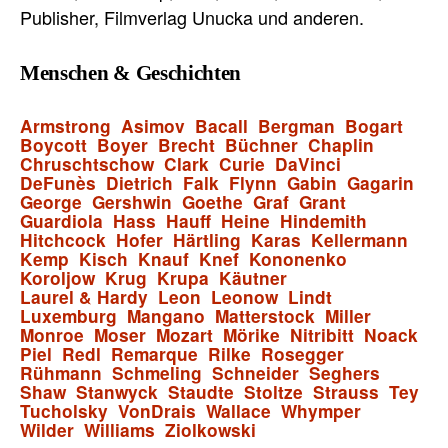
Publisher, Filmverlag Unucka und anderen.
Menschen & Geschichten
Armstrong
Asimov
Bacall
Bergman
Bogart
Boycott
Boyer
Brecht
Büchner
Chaplin
Chruschtschow
Clark
Curie
DaVinci
DeFunès
Dietrich
Falk
Flynn
Gabin
Gagarin
George
Gershwin
Goethe
Graf
Grant
Guardiola
Hass
Hauff
Heine
Hindemith
Hitchcock
Hofer
Härtling
Karas
Kellermann
Kemp
Kisch
Knauf
Knef
Kononenko
Koroljow
Krug
Krupa
Käutner
Laurel & Hardy
Leon
Leonow
Lindt
Luxemburg
Mangano
Matterstock
Miller
Monroe
Moser
Mozart
Mörike
Nitribitt
Noack
Piel
Redl
Remarque
Rilke
Rosegger
Rühmann
Schmeling
Schneider
Seghers
Shaw
Stanwyck
Staudte
Stoltze
Strauss
Tey
Tucholsky
VonDrais
Wallace
Whymper
Wilder
Williams
Ziolkowski