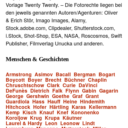
Vorlage Twenty Twenty. – Die Fotorechte liegen bei
den jeweils genannten Autoren/Agenturen: Oliver
& Erich Stör, Imago Images, Alamy,
Stock.adobe.com, Clipdealer, Shutterstock.com,
i.Stock, Shot-Shop, ESA, NASA, Roscosmos, Swift
Publisher, Filmverlag Unucka und anderen.
Menschen & Geschichten
Armstrong
Asimov
Bacall
Bergman
Bogart
Boycott
Boyer
Brecht
Büchner
Chaplin
Chruschtschow
Clark
Curie
DaVinci
DeFunès
Dietrich
Falk
Flynn
Gabin
Gagarin
George
Gershwin
Goethe
Graf
Grant
Guardiola
Hass
Hauff
Heine
Hindemith
Hitchcock
Hofer
Härtling
Karas
Kellermann
Kemp
Kisch
Knauf
Knef
Kononenko
Koroljow
Krug
Krupa
Käutner
Laurel & Hardy
Leon
Leonow
Lindt