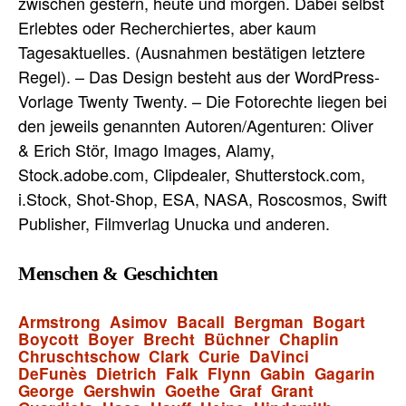
zwischen gestern, heute und morgen. Dabei selbst
Erlebtes oder Recherchiertes, aber kaum
Tagesaktuelles. (Ausnahmen bestätigen letztere
Regel). – Das Design besteht aus der WordPress-
Vorlage Twenty Twenty. – Die Fotorechte liegen bei
den jeweils genannten Autoren/Agenturen: Oliver
& Erich Stör, Imago Images, Alamy,
Stock.adobe.com, Clipdealer, Shutterstock.com,
i.Stock, Shot-Shop, ESA, NASA, Roscosmos, Swift
Publisher, Filmverlag Unucka und anderen.
Menschen & Geschichten
Armstrong
Asimov
Bacall
Bergman
Bogart
Boycott
Boyer
Brecht
Büchner
Chaplin
Chruschtschow
Clark
Curie
DaVinci
DeFunès
Dietrich
Falk
Flynn
Gabin
Gagarin
George
Gershwin
Goethe
Graf
Grant