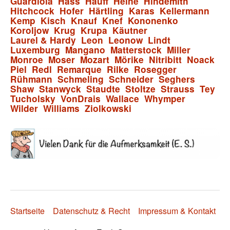
Guardiola
Hass
Hauff
Heine
Hindemith
Hitchcock
Hofer
Härtling
Karas
Kellermann
Kemp
Kisch
Knauf
Knef
Kononenko
Koroljow
Krug
Krupa
Käutner
Laurel & Hardy
Leon
Leonow
Lindt
Luxemburg
Mangano
Matterstock
Miller
Monroe
Moser
Mozart
Mörike
Nitribitt
Noack
Piel
Redl
Remarque
Rilke
Rosegger
Rühmann
Schmeling
Schneider
Seghers
Shaw
Stanwyck
Staudte
Stoltze
Strauss
Tey
Tucholsky
VonDrais
Wallace
Whymper
Wilder
Williams
Ziolkowski
Startseite
Datenschutz & Recht
Impressum & Kontakt