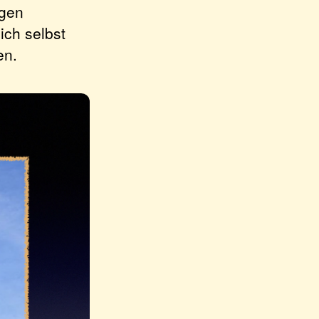
igen
ich selbst
en.