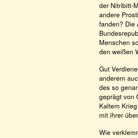
der Nitribitt
andere Prost
fanden? Die A
Bundesrepubl
Menschen sch
den weißen 
Gut Verdiene
anderem auch
des so genan
geprägt von 
Kaltem Krieg 
mit ihrer übe
Wie verklemmt