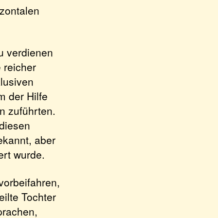
izontalen
zu verdienen
 reicher
klusiven
 der Hilfe
n zuführten.
 diesen
ekannt, aber
ert wurde.
 vorbeifahren,
ilte Tochter
prachen,