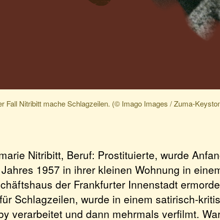
r Fall Nitribitt mache Schlagzeilen. (© Imago Images / Zuma-Keysto
arie Nitribitt, Beruf: Prostituierte, wurde An
 Jahres 1957 in ihrer kleinen Wohnung in ein
chäftshaus der Frankfurter Innenstadt ermordet
für Schlagzeilen, wurde in einem satirisch-krit
by verarbeitet und dann mehrmals verfilmt. Wa