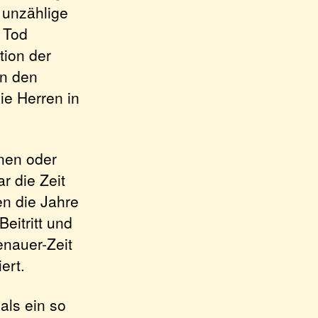
h unzählige
 Tod
tion der
on den
e Herren in
nen oder
r die Zeit
en die Jahre
eitritt und
enauer-Zeit
ert.
als ein so