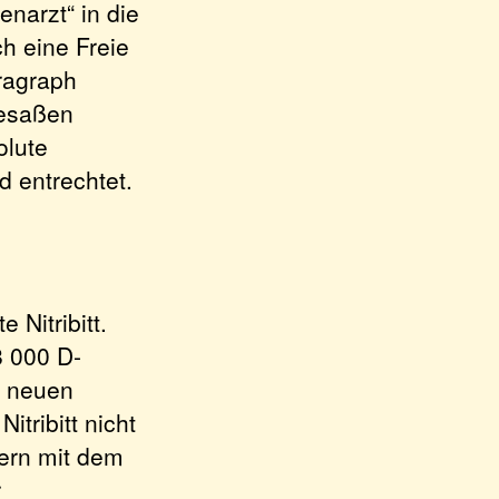
enarzt“ in die
h eine Freie
ragraph
besaßen
olute
 entrechtet.
 Nitribitt.
8 000 D-
n neuen
tribitt nicht
dern mit dem
r