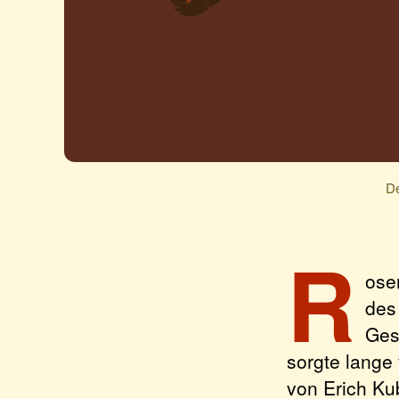
De
R
osem
des
Ges
sorgte lange 
von Erich Ku