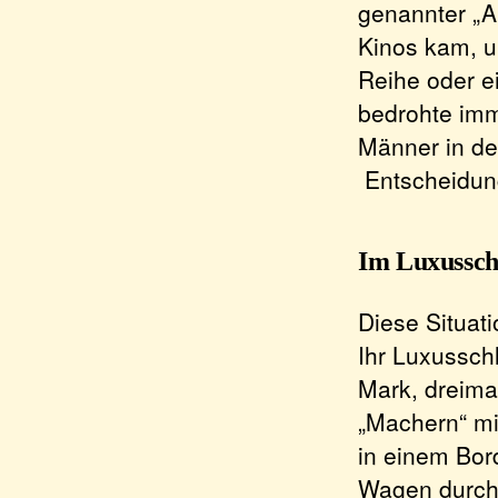
genannter „Au
Kinos kam, u
Reihe oder e
bedrohte imm
Männer in de
Entscheidung
Im Luxussch
Diese Situati
Ihr Luxussch
Mark, dreimal
„Machern“ mit
in einem Bor
Wagen durch 