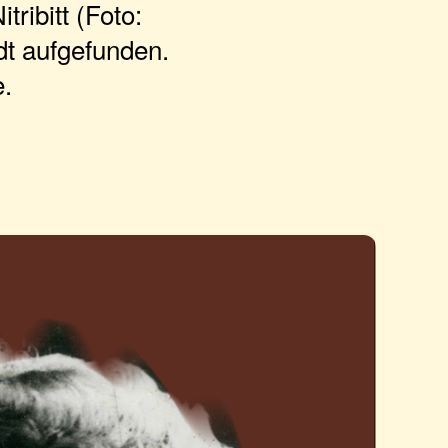
ribitt (Foto:
dt aufgefunden.
e.