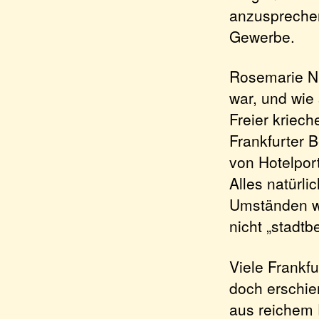
anzusprechen
Gewerbe.
Rosemarie Nit
war, und wie 
Freier kriec
Frankfurter 
von Hotelport
Alles natürli
Umständen war
nicht „stadt
Viele Frankfu
doch erschie
aus reichem 