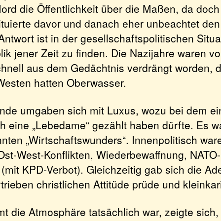
-Mord die Öffentlichkeit über die Maßen, da doc
ituierte davor und danach eher unbeachtet den
ntwort ist in der gesellschaftspolitischen Situa
ik jener Zeit zu finden. Die Nazijahre waren v
nell aus dem Gedächtnis verdrängt worden, di
Westen hatten Oberwasser.
nde umgaben sich mit Luxus, wozu bei dem ei
 eine „Lebedame“ gezählt haben dürfte. Es wa
nten „Wirtschaftswunders“. Innenpolitisch war
Ost-West-Konflikten, Wiederbewaffnung, NATO-B
(mit KPD-Verbot). Gleichzeitig gab sich die Ad
rtrieben christlichen Attitüde prüde und kleinkari
 die Atmosphäre tatsächlich war, zeigte sich, 