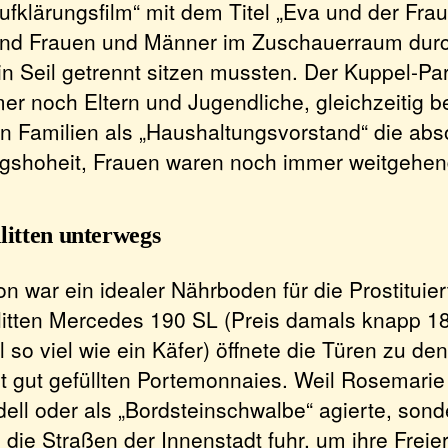
fklärungsfilm“ mit dem Titel „Eva und der Frau
nd Frauen und Männer im Zuschauerraum durc
in Seil getrennt sitzen mussten. Der Kuppel-Pa
er noch Eltern und Jugendliche, gleichzeitig 
n Familien als „Haushaltungsvorstand“ die abs
shoheit, Frauen waren noch immer weitgehend
litten unterwegs
on war ein idealer Nährboden für die Prostituierte
litten Mercedes 190 SL (Preis damals knapp 1
 so viel wie ein Käfer) öffnete die Türen zu de
 gut gefüllten Portemonnaies. Weil Rosemarie Ni
dell oder als „Bordsteinschwalbe“ agierte, son
die Straßen der Innenstadt fuhr, um ihre Freie