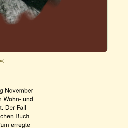
ne)
fang November
em Wohn- und
. Der Fall
ischen Buch
rum erregte