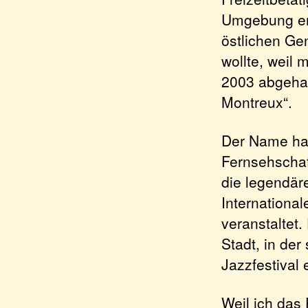
Umgebung ent
östlichen Ge
wollte, weil 
2003 abgehal
Montreux“.
Der Name hat
Fernsehschaf
die legendär
Internationa
veranstaltet.
Stadt, in der
Jazzfestival 
Weil ich das 