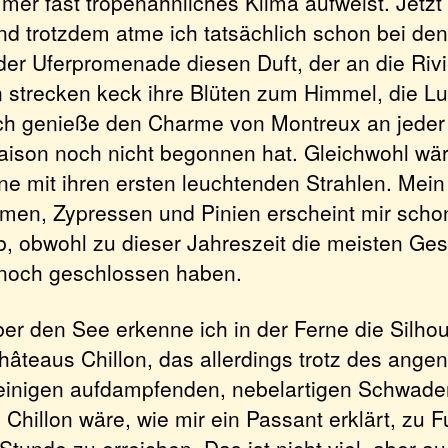
r fast tropenähnliches Klima aufweist. Jetzt i
und trotzdem atme ich tatsächlich schon bei den
der Uferpromenade diesen Duft, der an die Rivi
 strecken keck ihre Blüten zum Himmel, die Luf
ch genieße den Charme von Montreux an jede
aison noch nicht begonnen hat. Gleichwohl wär
ne mit ihren ersten leuchtenden Strahlen. Mei
men, Zypressen und Pinien erscheint mir schon
ub, obwohl zu dieser Jahreszeit die meisten Ge
 noch geschlossen haben.
ber den See erkenne ich in der Ferne die Silho
âteaus Chillon, das allerdings trotz des ang
einigen aufdampfenden, nebelartigen Schwaden
 Chillon wäre, wie mir ein Passant erklärt, zu F