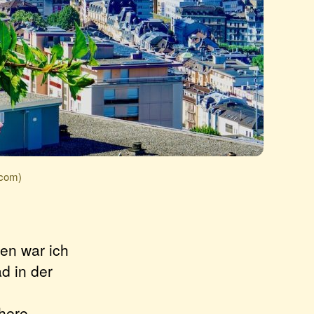
.com)
en war ich
d in der
ähere