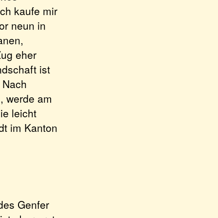
ch kaufe mir
or neun in
anen,
ug eher
dschaft ist
. Nach
g, werde am
e leicht
dt im Kanton
 des Genfer