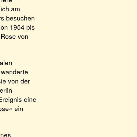
sich am
ers besuchen
von 1954 bis
e Rose von
alen
t wanderte
ie von der
erlin
Ereignis eine
Rose« ein
ines