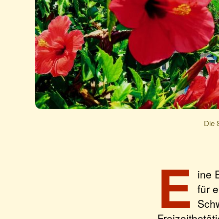
Die 
E
ine 
für 
Schw
Freizeitbetä