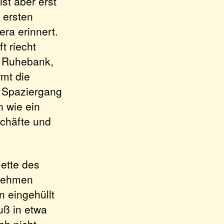
st aber erst
 ersten
era erinnert.
t riecht
r Ruhebank,
mt die
n Spaziergang
 wie ein
schäfte und
uette des
enehmen
 eingehüllt
uß in etwa