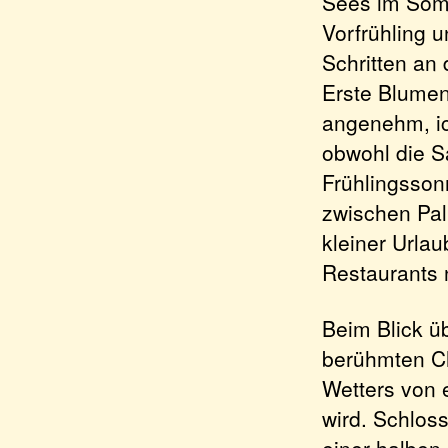
Sees im Somme
Vorfrühling 
Schritten an 
Erste Blumen
angenehm, i
obwohl die S
Frühlingsson
zwischen Pal
kleiner Urla
Restaurants
Beim Blick ü
berühmten Ch
Wetters von 
wird. Schloss