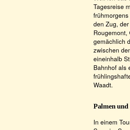
Tagesreise m
frühmorgens I
den Zug, der
Rougemont, 
gemächlich da
zwischen den
eineinhalb S
Bahnhof als 
frühlingshaf
Waadt.
Palmen und 
In einem Tour