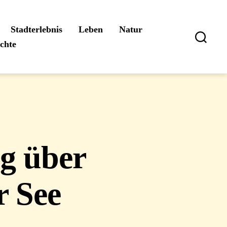
Stadterlebnis
Leben
Natur
ichte
Suchen
g über
r See