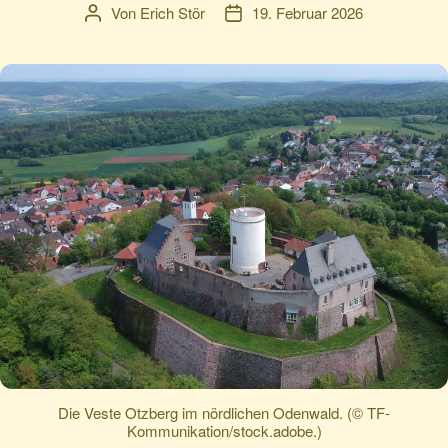
Von
Erich Stör
19. Februar 2026
Beitragsautor
Veröffentlichungsdatum
Die Veste Otzberg im nördlichen Odenwald. (© TF-
Kommunikation/stock.adobe.)