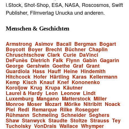
i.Stock, Shot-Shop, ESA, NASA, Roscosmos, Swift
Publisher, Filmverlag Unucka und anderen.
Menschen & Geschichten
Armstrong
Asimov
Bacall
Bergman
Bogart
Boycott
Boyer
Brecht
Büchner
Chaplin
Chruschtschow
Clark
Curie
DaVinci
DeFunès
Dietrich
Falk
Flynn
Gabin
Gagarin
George
Gershwin
Goethe
Graf
Grant
Guardiola
Hass
Hauff
Heine
Hindemith
Hitchcock
Hofer
Härtling
Karas
Kellermann
Kemp
Kisch
Knauf
Knef
Kononenko
Koroljow
Krug
Krupa
Käutner
Laurel & Hardy
Leon
Leonow
Lindt
Luxemburg
Mangano
Matterstock
Miller
Monroe
Moser
Mozart
Mörike
Nitribitt
Noack
Piel
Redl
Remarque
Rilke
Rosegger
Rühmann
Schmeling
Schneider
Seghers
Shaw
Stanwyck
Staudte
Stoltze
Strauss
Tey
Tucholsky
VonDrais
Wallace
Whymper