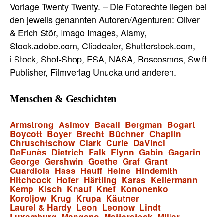
Vorlage Twenty Twenty. – Die Fotorechte liegen bei
den jeweils genannten Autoren/Agenturen: Oliver
& Erich Stör, Imago Images, Alamy,
Stock.adobe.com, Clipdealer, Shutterstock.com,
i.Stock, Shot-Shop, ESA, NASA, Roscosmos, Swift
Publisher, Filmverlag Unucka und anderen.
Menschen & Geschichten
Armstrong
Asimov
Bacall
Bergman
Bogart
Boycott
Boyer
Brecht
Büchner
Chaplin
Chruschtschow
Clark
Curie
DaVinci
DeFunès
Dietrich
Falk
Flynn
Gabin
Gagarin
George
Gershwin
Goethe
Graf
Grant
Guardiola
Hass
Hauff
Heine
Hindemith
Hitchcock
Hofer
Härtling
Karas
Kellermann
Kemp
Kisch
Knauf
Knef
Kononenko
Koroljow
Krug
Krupa
Käutner
Laurel & Hardy
Leon
Leonow
Lindt
Luxemburg
Mangano
Matterstock
Miller