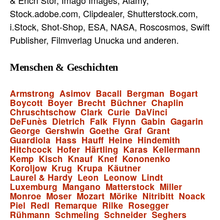
Stock.adobe.com, Clipdealer, Shutterstock.com,
i.Stock, Shot-Shop, ESA, NASA, Roscosmos, Swift
Publisher, Filmverlag Unucka und anderen.
Menschen & Geschichten
Armstrong
Asimov
Bacall
Bergman
Bogart
Boycott
Boyer
Brecht
Büchner
Chaplin
Chruschtschow
Clark
Curie
DaVinci
DeFunès
Dietrich
Falk
Flynn
Gabin
Gagarin
George
Gershwin
Goethe
Graf
Grant
Guardiola
Hass
Hauff
Heine
Hindemith
Hitchcock
Hofer
Härtling
Karas
Kellermann
Kemp
Kisch
Knauf
Knef
Kononenko
Koroljow
Krug
Krupa
Käutner
Laurel & Hardy
Leon
Leonow
Lindt
Luxemburg
Mangano
Matterstock
Miller
Monroe
Moser
Mozart
Mörike
Nitribitt
Noack
Piel
Redl
Remarque
Rilke
Rosegger
Rühmann
Schmeling
Schneider
Seghers