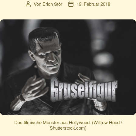
Von
Erich Stör
19. Februar 2018
Beitragsautor
Veröffentlichungsdatum
Das filmische Monster aus Hollywood. (Willrow Hood /
Shutterstock.com)