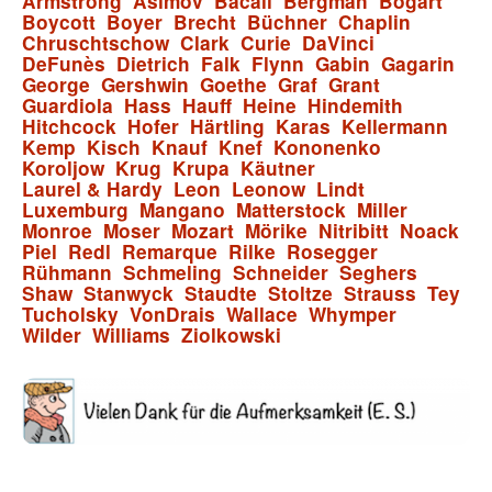
Armstrong
Asimov
Bacall
Bergman
Bogart
Boycott
Boyer
Brecht
Büchner
Chaplin
Chruschtschow
Clark
Curie
DaVinci
DeFunès
Dietrich
Falk
Flynn
Gabin
Gagarin
George
Gershwin
Goethe
Graf
Grant
Guardiola
Hass
Hauff
Heine
Hindemith
Hitchcock
Hofer
Härtling
Karas
Kellermann
Kemp
Kisch
Knauf
Knef
Kononenko
Koroljow
Krug
Krupa
Käutner
Laurel & Hardy
Leon
Leonow
Lindt
Luxemburg
Mangano
Matterstock
Miller
Monroe
Moser
Mozart
Mörike
Nitribitt
Noack
Piel
Redl
Remarque
Rilke
Rosegger
Rühmann
Schmeling
Schneider
Seghers
Shaw
Stanwyck
Staudte
Stoltze
Strauss
Tey
Tucholsky
VonDrais
Wallace
Whymper
Wilder
Williams
Ziolkowski