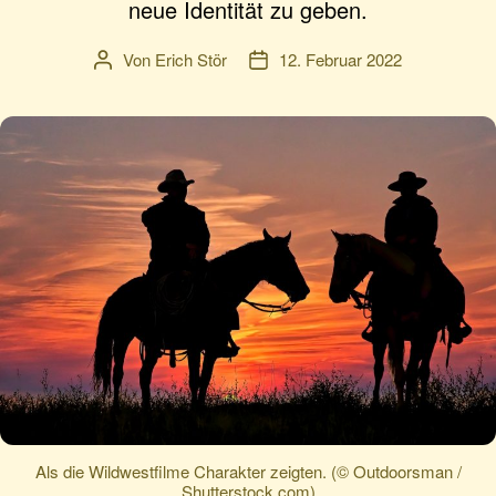
neue Identität zu geben.
Von
Erich Stör
12. Februar 2022
Beitragsautor
Veröffentlichungsdatum
Als die Wildwestfilme Charakter zeigten. (© Outdoorsman /
Shutterstock.com)