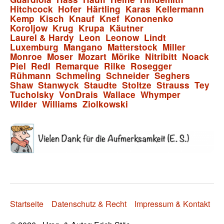
Hitchcock
Hofer
Härtling
Karas
Kellermann
Kemp
Kisch
Knauf
Knef
Kononenko
Koroljow
Krug
Krupa
Käutner
Laurel & Hardy
Leon
Leonow
Lindt
Luxemburg
Mangano
Matterstock
Miller
Monroe
Moser
Mozart
Mörike
Nitribitt
Noack
Piel
Redl
Remarque
Rilke
Rosegger
Rühmann
Schmeling
Schneider
Seghers
Shaw
Stanwyck
Staudte
Stoltze
Strauss
Tey
Tucholsky
VonDrais
Wallace
Whymper
Wilder
Williams
Ziolkowski
Startseite
Datenschutz & Recht
Impressum & Kontakt