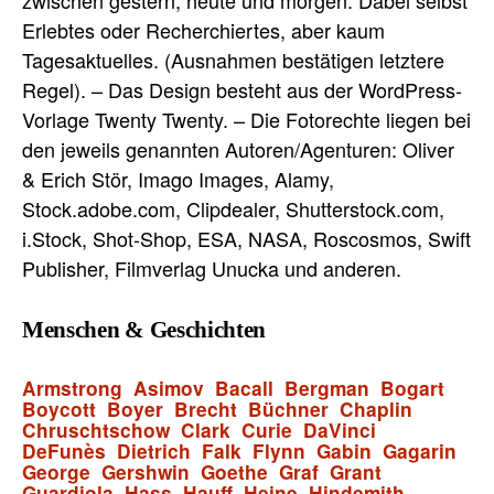
Erlebtes oder Recherchiertes, aber kaum
Tagesaktuelles. (Ausnahmen bestätigen letztere
Regel). – Das Design besteht aus der WordPress-
Vorlage Twenty Twenty. – Die Fotorechte liegen bei
den jeweils genannten Autoren/Agenturen: Oliver
& Erich Stör, Imago Images, Alamy,
Stock.adobe.com, Clipdealer, Shutterstock.com,
i.Stock, Shot-Shop, ESA, NASA, Roscosmos, Swift
Publisher, Filmverlag Unucka und anderen.
Menschen & Geschichten
Armstrong
Asimov
Bacall
Bergman
Bogart
Boycott
Boyer
Brecht
Büchner
Chaplin
Chruschtschow
Clark
Curie
DaVinci
DeFunès
Dietrich
Falk
Flynn
Gabin
Gagarin
George
Gershwin
Goethe
Graf
Grant
Guardiola
Hass
Hauff
Heine
Hindemith