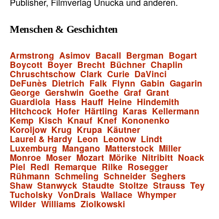
Publisher, Filmverlag Unucka und anderen.
Menschen & Geschichten
Armstrong
Asimov
Bacall
Bergman
Bogart
Boycott
Boyer
Brecht
Büchner
Chaplin
Chruschtschow
Clark
Curie
DaVinci
DeFunès
Dietrich
Falk
Flynn
Gabin
Gagarin
George
Gershwin
Goethe
Graf
Grant
Guardiola
Hass
Hauff
Heine
Hindemith
Hitchcock
Hofer
Härtling
Karas
Kellermann
Kemp
Kisch
Knauf
Knef
Kononenko
Koroljow
Krug
Krupa
Käutner
Laurel & Hardy
Leon
Leonow
Lindt
Luxemburg
Mangano
Matterstock
Miller
Monroe
Moser
Mozart
Mörike
Nitribitt
Noack
Piel
Redl
Remarque
Rilke
Rosegger
Rühmann
Schmeling
Schneider
Seghers
Shaw
Stanwyck
Staudte
Stoltze
Strauss
Tey
Tucholsky
VonDrais
Wallace
Whymper
Wilder
Williams
Ziolkowski