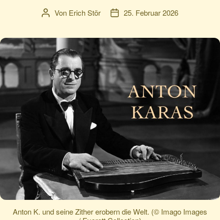
Von
Erich Stör
25. Februar 2026
Beitragsautor
Veröffentlichungsdatum
Anton K. und seine Zither erobern die Welt. (© Imago Images