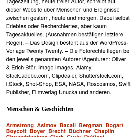
Tageszeitung, heute freier Autor, schreibt auf
dieser Website über Menschen und Ereignisse
zwischen gestern, heute und morgen. Dabei selbst
Erlebtes oder Recherchiertes, aber kaum
Tagesaktuelles. (Ausnahmen bestätigen letztere
Regel). – Das Design besteht aus der WordPress-
Vorlage Twenty Twenty. – Die Fotorechte liegen bei
den jeweils genannten Autoren/Agenturen: Oliver
& Erich Stör, Imago Images, Alamy,
Stock.adobe.com, Clipdealer, Shutterstock.com,
i.Stock, Shot-Shop, ESA, NASA, Roscosmos, Swift
Publisher, Filmverlag Unucka und anderen.
Menschen & Geschichten
Armstrong
Asimov
Bacall
Bergman
Bogart
Boycott
Boyer
Brecht
Büchner
Chaplin
Chruschtschow
Clark
Curie
DaVinci