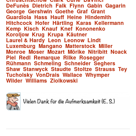
DeFunès
Dietrich
Falk
Flynn
Gabin
Gagarin
George
Gershwin
Goethe
Graf
Grant
Guardiola
Hass
Hauff
Heine
Hindemith
Hitchcock
Hofer
Härtling
Karas
Kellermann
Kemp
Kisch
Knauf
Knef
Kononenko
Koroljow
Krug
Krupa
Käutner
Laurel & Hardy
Leon
Leonow
Lindt
Luxemburg
Mangano
Matterstock
Miller
Monroe
Moser
Mozart
Mörike
Nitribitt
Noack
Piel
Redl
Remarque
Rilke
Rosegger
Rühmann
Schmeling
Schneider
Seghers
Shaw
Stanwyck
Staudte
Stoltze
Strauss
Tey
Tucholsky
VonDrais
Wallace
Whymper
Wilder
Williams
Ziolkowski