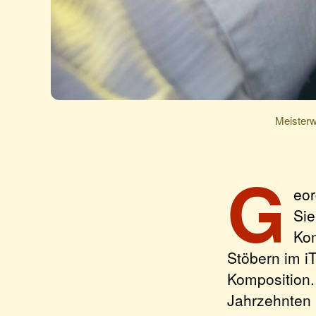
Meisterw
G
eor
Sie
Kom
Stöbern im iT
Komposition.
Jahrzehnten 