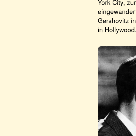
York City, z
eingewandert
Gershovitz i
in Hollywood