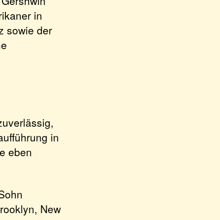
s Gershwin
ikaner in
z sowie der
he
zuverlässig,
aufführung in
te eben
 Sohn
Brooklyn, New