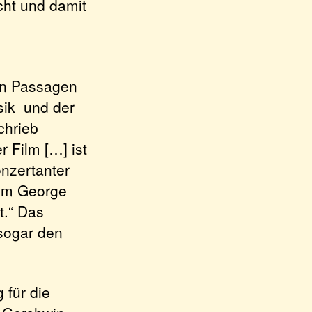
cht und damit
gen Passagen
sik und der
chrieb
 Film […] ist
onzertanter
 um George
t.“ Das
sogar den
 für die