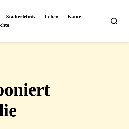
Stadterlebnis
Leben
Natur
ichte
Suchen
oniert
die