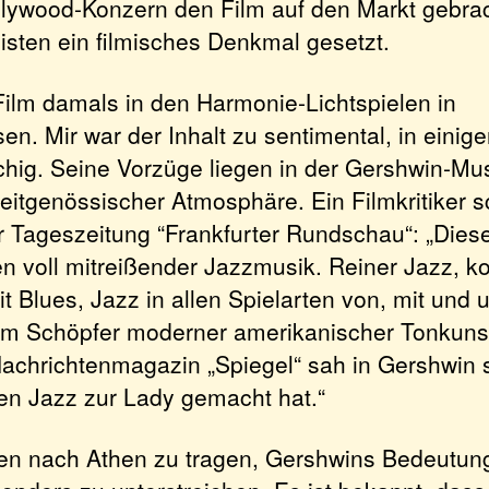
lywood-Konzern den Film auf den Markt gebra
ten ein filmisches Denkmal gesetzt.
Film damals in den Harmonie-Lichtspielen in
n. Mir war der Inhalt zu sentimental, in eini
tschig. Seine Vorzüge liegen in der Gershwin-Mu
eitgenössischer Atmosphäre. Ein Filmkritiker s
r Tageszeitung “Frankfurter Rundschau“: „Dieser
en voll mitreißender Jazzmusik. Reiner Jazz, k
it Blues, Jazz in allen Spielarten von, mit und
m Schöpfer moderner amerikanischer Tonkuns
chrichtenmagazin „Spiegel“ sah in Gershwin 
en Jazz zur Lady gemacht hat.“
en nach Athen zu tragen, Gershwins Bedeutung