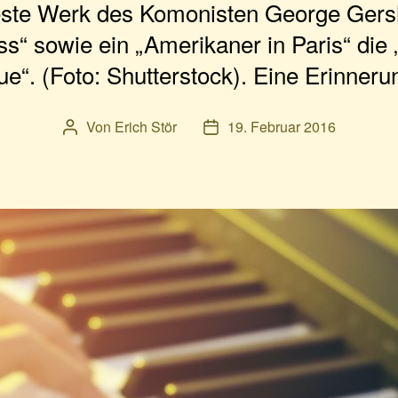
ste Werk des Komonisten George Gersh
s“ sowie ein „Amerikaner in Paris“ die
ue“. (Foto: Shutterstock). Eine Erinneru
Von
Erich Stör
19. Februar 2016
Beitragsautor
Veröffentlichungsdatum