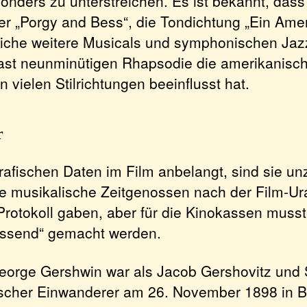
onders zu unterstreichen. Es ist bekannt, das
er „Porgy and Bess“, die Tondichtung „Ein Amer
reiche weitere Musicals und symphonischen Jaz
ast neunminütigen Rhapsodie die amerikanisc
 vielen Stilrichtungen beeinflusst hat.
r
rafischen Daten im Film anbelangt, sind sie un
le musikalische Zeitgenossen nach der Film-Ur
rotokoll gaben, aber für die Kinokassen muss
ssend“ gemacht werden.
George Gershwin war als Jacob Gershovitz und
ischer Einwanderer am 26. November 1898 in 