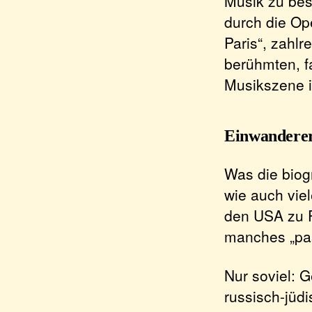
Musik zu bes
durch die Op
Paris“, zahl
berühmten, f
Musikszene in
Einwandere
Was die biog
wie auch vie
den USA zu P
manches „pa
Nur soviel: 
russisch-jüd