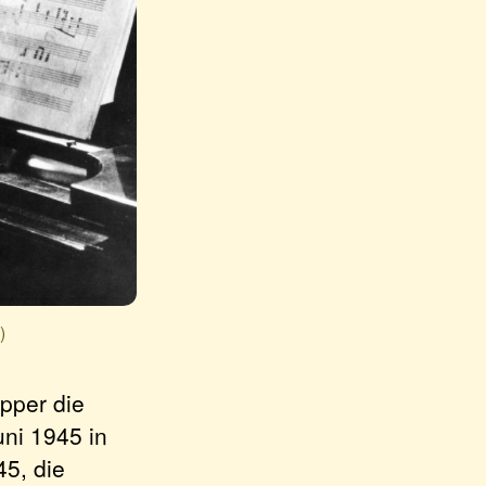
)
apper die
ni 1945 in
45, die