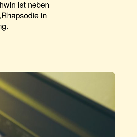
win ist neben
 „Rhapsodie in
ng.