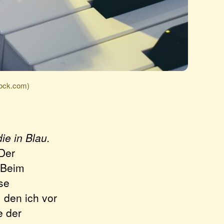
tock.com)
e in Blau.
Der
 Beim
se
 den ich vor
e der