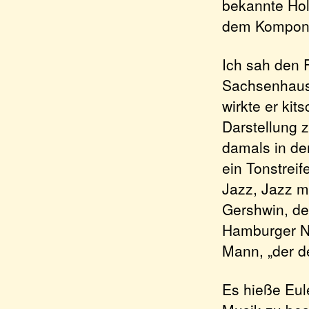
bekannte Hol
dem Komponis
Ich sah den 
Sachsenhause
wirkte er ki
Darstellung z
damals in de
ein Tonstreif
Jazz, Jazz m
Gershwin, de
Hamburger Na
Mann, „der d
Es hieße Eul