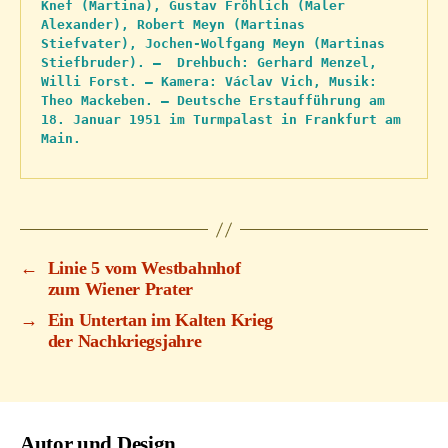
Knef (Martina), Gustav Fröhlich (Maler 
Alexander), Robert Meyn (Martinas 
Stiefvater), Jochen-Wolfgang Meyn (Martinas 
Stiefbruder). –  Drehbuch: Gerhard Menzel, 
Willi Forst. – Kamera: Václav Vich, Musik: 
Theo Mackeben. – Deutsche Erstaufführung am 
18. Januar 1951 im Turmpalast in Frankfurt am 
Main.
←
Linie 5 vom Westbahnhof
zum Wiener Prater
→
Ein Untertan im Kalten Krieg
der Nachkriegsjahre
Autor und Design