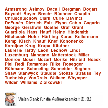
Armstrong
Asimov
Bacall
Bergman
Bogart
Boycott
Boyer
Brecht
Büchner
Chaplin
Chruschtschow
Clark
Curie
DaVinci
DeFunès
Dietrich
Falk
Flynn
Gabin
Gagarin
George
Gershwin
Goethe
Graf
Grant
Guardiola
Hass
Hauff
Heine
Hindemith
Hitchcock
Hofer
Härtling
Karas
Kellermann
Kemp
Kisch
Knauf
Knef
Kononenko
Koroljow
Krug
Krupa
Käutner
Laurel & Hardy
Leon
Leonow
Lindt
Luxemburg
Mangano
Matterstock
Miller
Monroe
Moser
Mozart
Mörike
Nitribitt
Noack
Piel
Redl
Remarque
Rilke
Rosegger
Rühmann
Schmeling
Schneider
Seghers
Shaw
Stanwyck
Staudte
Stoltze
Strauss
Tey
Tucholsky
VonDrais
Wallace
Whymper
Wilder
Williams
Ziolkowski