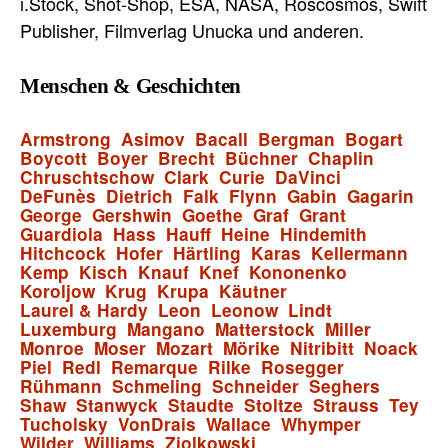
i.Stock, Shot-Shop, ESA, NASA, Roscosmos, Swift
Publisher, Filmverlag Unucka und anderen.
Menschen & Geschichten
Armstrong
Asimov
Bacall
Bergman
Bogart
Boycott
Boyer
Brecht
Büchner
Chaplin
Chruschtschow
Clark
Curie
DaVinci
DeFunès
Dietrich
Falk
Flynn
Gabin
Gagarin
George
Gershwin
Goethe
Graf
Grant
Guardiola
Hass
Hauff
Heine
Hindemith
Hitchcock
Hofer
Härtling
Karas
Kellermann
Kemp
Kisch
Knauf
Knef
Kononenko
Koroljow
Krug
Krupa
Käutner
Laurel & Hardy
Leon
Leonow
Lindt
Luxemburg
Mangano
Matterstock
Miller
Monroe
Moser
Mozart
Mörike
Nitribitt
Noack
Piel
Redl
Remarque
Rilke
Rosegger
Rühmann
Schmeling
Schneider
Seghers
Shaw
Stanwyck
Staudte
Stoltze
Strauss
Tey
Tucholsky
VonDrais
Wallace
Whymper
Wilder
Williams
Ziolkowski