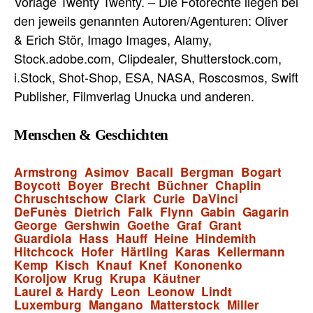
Vorlage Twenty Twenty. – Die Fotorechte liegen bei
den jeweils genannten Autoren/Agenturen: Oliver
& Erich Stör, Imago Images, Alamy,
Stock.adobe.com, Clipdealer, Shutterstock.com,
i.Stock, Shot-Shop, ESA, NASA, Roscosmos, Swift
Publisher, Filmverlag Unucka und anderen.
Menschen & Geschichten
Armstrong
Asimov
Bacall
Bergman
Bogart
Boycott
Boyer
Brecht
Büchner
Chaplin
Chruschtschow
Clark
Curie
DaVinci
DeFunès
Dietrich
Falk
Flynn
Gabin
Gagarin
George
Gershwin
Goethe
Graf
Grant
Guardiola
Hass
Hauff
Heine
Hindemith
Hitchcock
Hofer
Härtling
Karas
Kellermann
Kemp
Kisch
Knauf
Knef
Kononenko
Koroljow
Krug
Krupa
Käutner
Laurel & Hardy
Leon
Leonow
Lindt
Luxemburg
Mangano
Matterstock
Miller