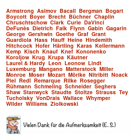
Armstrong
Asimov
Bacall
Bergman
Bogart
Boycott
Boyer
Brecht
Büchner
Chaplin
Chruschtschow
Clark
Curie
DaVinci
DeFunès
Dietrich
Falk
Flynn
Gabin
Gagarin
George
Gershwin
Goethe
Graf
Grant
Guardiola
Hass
Hauff
Heine
Hindemith
Hitchcock
Hofer
Härtling
Karas
Kellermann
Kemp
Kisch
Knauf
Knef
Kononenko
Koroljow
Krug
Krupa
Käutner
Laurel & Hardy
Leon
Leonow
Lindt
Luxemburg
Mangano
Matterstock
Miller
Monroe
Moser
Mozart
Mörike
Nitribitt
Noack
Piel
Redl
Remarque
Rilke
Rosegger
Rühmann
Schmeling
Schneider
Seghers
Shaw
Stanwyck
Staudte
Stoltze
Strauss
Tey
Tucholsky
VonDrais
Wallace
Whymper
Wilder
Williams
Ziolkowski