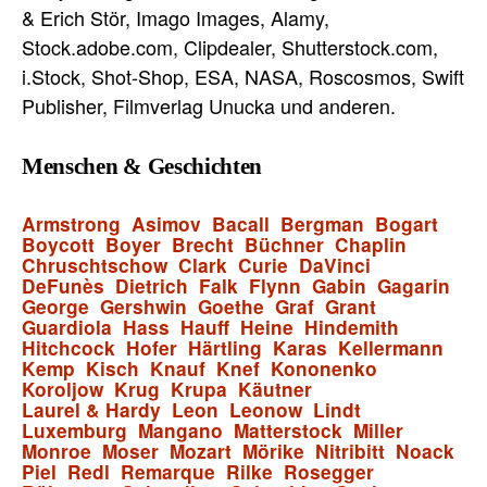
& Erich Stör, Imago Images, Alamy,
Stock.adobe.com, Clipdealer, Shutterstock.com,
i.Stock, Shot-Shop, ESA, NASA, Roscosmos, Swift
Publisher, Filmverlag Unucka und anderen.
Menschen & Geschichten
Armstrong
Asimov
Bacall
Bergman
Bogart
Boycott
Boyer
Brecht
Büchner
Chaplin
Chruschtschow
Clark
Curie
DaVinci
DeFunès
Dietrich
Falk
Flynn
Gabin
Gagarin
George
Gershwin
Goethe
Graf
Grant
Guardiola
Hass
Hauff
Heine
Hindemith
Hitchcock
Hofer
Härtling
Karas
Kellermann
Kemp
Kisch
Knauf
Knef
Kononenko
Koroljow
Krug
Krupa
Käutner
Laurel & Hardy
Leon
Leonow
Lindt
Luxemburg
Mangano
Matterstock
Miller
Monroe
Moser
Mozart
Mörike
Nitribitt
Noack
Piel
Redl
Remarque
Rilke
Rosegger