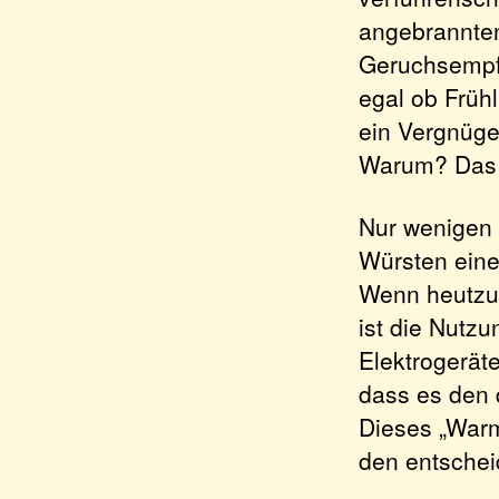
angebrannten
Geruchsempfi
egal ob Früh
ein Vergnüge
Warum? Das i
Nur wenigen 
Würsten eine
Wenn heutzu
ist die Nutz
Elektrogerät
dass es den 
Dieses „War
den entsche