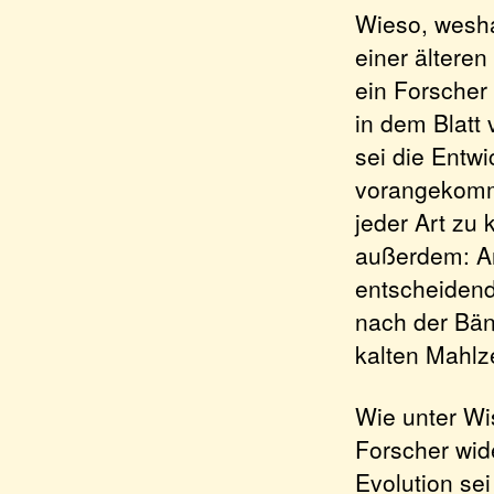
Wieso, wesha
einer ältere
ein Forscher
in dem Blatt 
sei die Entw
vorangekomm
jeder Art zu
außerdem: A
entscheidend
nach der Bän
kalten Mahlz
Wie unter Wi
Forscher wid
Evolution se