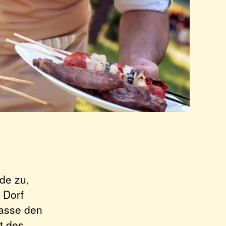
de zu,
 Dorf
rasse den
t des