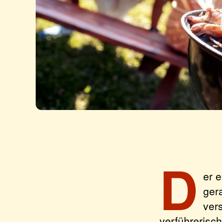
D
er 
ger
ver
verführerisc