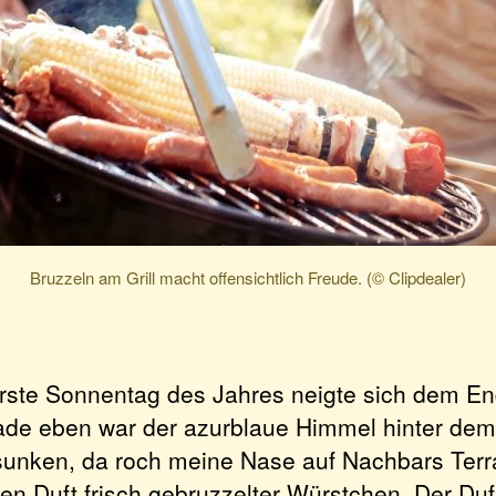
Bruzzeln am Grill macht offensichtlich Freude. (© Clipdealer)
erste Sonnentag des Jahres neigte sich dem En
ade eben war der azurblaue Himmel hinter dem
sunken, da roch meine Nase auf Nachbars Ter
hen Duft frisch gebruzzelter Würstchen. Der Duf