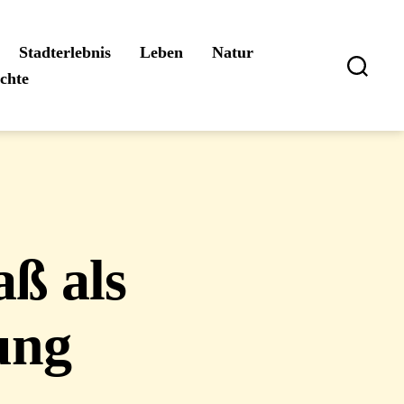
Stadterlebnis
Leben
Natur
ichte
Suchen
aß als
ung