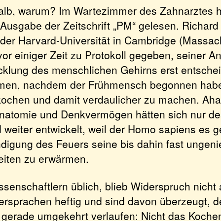
lb, warum? Im Wartezimmer des Zahnarztes ha
n Ausgabe der Zeitschrift „PM“ gelesen. Richa
 der Harvard-Universität in Cambridge (Massach
vor einiger Zeit zu Protokoll gegeben, seiner A
icklung des menschlichen Gehirns erst entsche
en, nachdem der Frühmensch begonnen habe
 kochen und damit verdaulicher zu machen. Ah
natomie und Denkvermögen hätten sich nur de
 weiter entwickelt, weil der Homo sapiens es g
digung des Feuers seine bis dahin fast ungen
eiten zu erwärmen.
ssenschaftlern üblich, blieb Widerspruch nicht
ersprachen heftig und sind davon überzeugt, 
i gerade umgekehrt verlaufen: Nicht das Koch