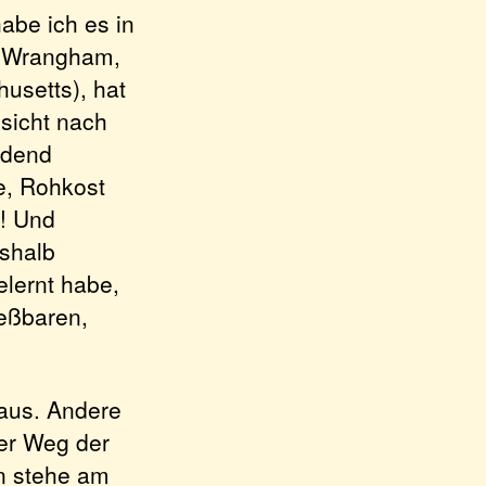
be ich es in
rd Wrangham,
usetts), hat
nsicht nach
idend
, Rohkost
a! Und
shalb
elernt habe,
ießbaren,
 aus. Andere
der Weg der
en stehe am