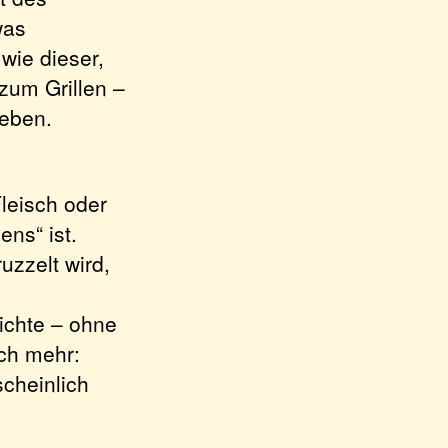
was
wie dieser,
zum Grillen –
geben.
leisch oder
ns“ ist.
zzelt wird,
ichte – ohne
ch mehr:
cheinlich