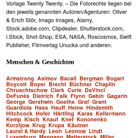
Vorlage Twenty Twenty. – Die Fotorechte liegen bei
den jeweils genannten Autoren/Agenturen: Oliver
& Erich Stör, Imago Images, Alamy,
Stock.adobe.com, Clipdealer, Shutterstock.com,
i.Stock, Shot-Shop, ESA, NASA, Roscosmos, Swift
Publisher, Filmverlag Unucka und anderen.
Menschen & Geschichten
Armstrong
Asimov
Bacall
Bergman
Bogart
Boycott
Boyer
Brecht
Büchner
Chaplin
Chruschtschow
Clark
Curie
DaVinci
DeFunès
Dietrich
Falk
Flynn
Gabin
Gagarin
George
Gershwin
Goethe
Graf
Grant
Guardiola
Hass
Hauff
Heine
Hindemith
Hitchcock
Hofer
Härtling
Karas
Kellermann
Kemp
Kisch
Knauf
Knef
Kononenko
Koroljow
Krug
Krupa
Käutner
Laurel & Hardy
Leon
Leonow
Lindt
Luxemburg
Mangano
Matterstock
Miller