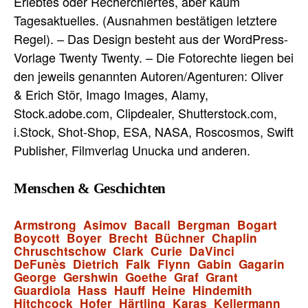
Erlebtes oder Recherchiertes, aber kaum
Tagesaktuelles. (Ausnahmen bestätigen letztere
Regel). – Das Design besteht aus der WordPress-
Vorlage Twenty Twenty. – Die Fotorechte liegen bei
den jeweils genannten Autoren/Agenturen: Oliver
& Erich Stör, Imago Images, Alamy,
Stock.adobe.com, Clipdealer, Shutterstock.com,
i.Stock, Shot-Shop, ESA, NASA, Roscosmos, Swift
Publisher, Filmverlag Unucka und anderen.
Menschen & Geschichten
Armstrong
Asimov
Bacall
Bergman
Bogart
Boycott
Boyer
Brecht
Büchner
Chaplin
Chruschtschow
Clark
Curie
DaVinci
DeFunès
Dietrich
Falk
Flynn
Gabin
Gagarin
George
Gershwin
Goethe
Graf
Grant
Guardiola
Hass
Hauff
Heine
Hindemith
Hitchcock
Hofer
Härtling
Karas
Kellermann