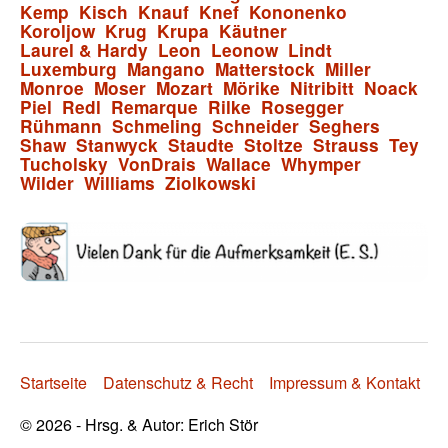
Kemp
Kisch
Knauf
Knef
Kononenko
Koroljow
Krug
Krupa
Käutner
Laurel & Hardy
Leon
Leonow
Lindt
Luxemburg
Mangano
Matterstock
Miller
Monroe
Moser
Mozart
Mörike
Nitribitt
Noack
Piel
Redl
Remarque
Rilke
Rosegger
Rühmann
Schmeling
Schneider
Seghers
Shaw
Stanwyck
Staudte
Stoltze
Strauss
Tey
Tucholsky
VonDrais
Wallace
Whymper
Wilder
Williams
Ziolkowski
Startseite
Datenschutz & Recht
Impressum & Kontakt
© 2026 - Hrsg. & Autor: Erich Stör