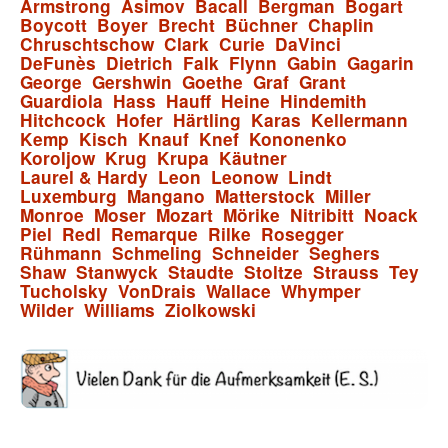
Armstrong
Asimov
Bacall
Bergman
Bogart
Boycott
Boyer
Brecht
Büchner
Chaplin
Chruschtschow
Clark
Curie
DaVinci
DeFunès
Dietrich
Falk
Flynn
Gabin
Gagarin
George
Gershwin
Goethe
Graf
Grant
Guardiola
Hass
Hauff
Heine
Hindemith
Hitchcock
Hofer
Härtling
Karas
Kellermann
Kemp
Kisch
Knauf
Knef
Kononenko
Koroljow
Krug
Krupa
Käutner
Laurel & Hardy
Leon
Leonow
Lindt
Luxemburg
Mangano
Matterstock
Miller
Monroe
Moser
Mozart
Mörike
Nitribitt
Noack
Piel
Redl
Remarque
Rilke
Rosegger
Rühmann
Schmeling
Schneider
Seghers
Shaw
Stanwyck
Staudte
Stoltze
Strauss
Tey
Tucholsky
VonDrais
Wallace
Whymper
Wilder
Williams
Ziolkowski