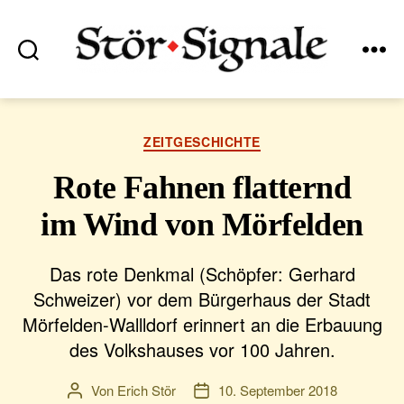
Suchen
Menü
Stör•Signale
Kategorien
ZEITGESCHICHTE
Rote Fahnen flatternd
im Wind von Mörfelden
Das rote Denkmal (Schöpfer: Gerhard
Schweizer) vor dem Bürgerhaus der Stadt
Mörfelden-Wallldorf erinnert an die Erbauung
des Volkshauses vor 100 Jahren.
Von
Erich Stör
10. September 2018
Beitragsautor
Veröffentlichungsdatum