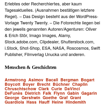
Erlebtes oder Recherchiertes, aber kaum
Tagesaktuelles. (Ausnahmen bestätigen letztere
Regel). – Das Design besteht aus der WordPress-
Vorlage Twenty Twenty. – Die Fotorechte liegen bei
den jeweils genannten Autoren/Agenturen: Oliver
& Erich Stör, Imago Images, Alamy,
Stock.adobe.com, Clipdealer, Shutterstock.com,
i.Stock, Shot-Shop, ESA, NASA, Roscosmos, Swift
Publisher, Filmverlag Unucka und anderen.
Menschen & Geschichten
Armstrong
Asimov
Bacall
Bergman
Bogart
Boycott
Boyer
Brecht
Büchner
Chaplin
Chruschtschow
Clark
Curie
DaVinci
DeFunès
Dietrich
Falk
Flynn
Gabin
Gagarin
George
Gershwin
Goethe
Graf
Grant
Guardiola
Hass
Hauff
Heine
Hindemith