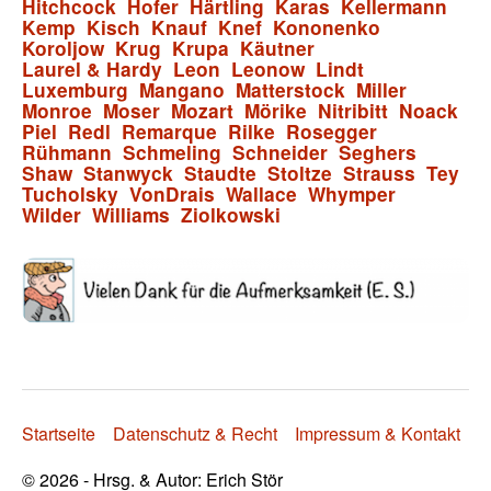
Hitchcock
Hofer
Härtling
Karas
Kellermann
Kemp
Kisch
Knauf
Knef
Kononenko
Koroljow
Krug
Krupa
Käutner
Laurel & Hardy
Leon
Leonow
Lindt
Luxemburg
Mangano
Matterstock
Miller
Monroe
Moser
Mozart
Mörike
Nitribitt
Noack
Piel
Redl
Remarque
Rilke
Rosegger
Rühmann
Schmeling
Schneider
Seghers
Shaw
Stanwyck
Staudte
Stoltze
Strauss
Tey
Tucholsky
VonDrais
Wallace
Whymper
Wilder
Williams
Ziolkowski
Startseite
Datenschutz & Recht
Impressum & Kontakt
© 2026 - Hrsg. & Autor: Erich Stör