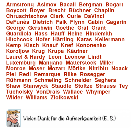
Armstrong
Asimov
Bacall
Bergman
Bogart
Boycott
Boyer
Brecht
Büchner
Chaplin
Chruschtschow
Clark
Curie
DaVinci
DeFunès
Dietrich
Falk
Flynn
Gabin
Gagarin
George
Gershwin
Goethe
Graf
Grant
Guardiola
Hass
Hauff
Heine
Hindemith
Hitchcock
Hofer
Härtling
Karas
Kellermann
Kemp
Kisch
Knauf
Knef
Kononenko
Koroljow
Krug
Krupa
Käutner
Laurel & Hardy
Leon
Leonow
Lindt
Luxemburg
Mangano
Matterstock
Miller
Monroe
Moser
Mozart
Mörike
Nitribitt
Noack
Piel
Redl
Remarque
Rilke
Rosegger
Rühmann
Schmeling
Schneider
Seghers
Shaw
Stanwyck
Staudte
Stoltze
Strauss
Tey
Tucholsky
VonDrais
Wallace
Whymper
Wilder
Williams
Ziolkowski