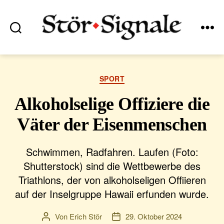
Suchen
Menü
Stör•Signale
Kategorien
SPORT
Alkoholselige Offiziere die
Väter der Eisenmenschen
Schwimmen, Radfahren. Laufen (Foto:
Shutterstock) sind die Wettbewerbe des
Triathlons, der von alkoholseligen Offiieren
auf der Inselgruppe Hawaii erfunden wurde.
Von
Erich Stör
29. Oktober 2024
Beitragsautor
Veröffentlichungsdatum