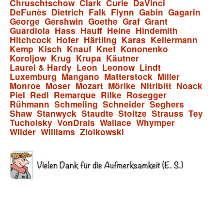
Chruschtschow
Clark
Curie
DaVinci
DeFunès
Dietrich
Falk
Flynn
Gabin
Gagarin
George
Gershwin
Goethe
Graf
Grant
Guardiola
Hass
Hauff
Heine
Hindemith
Hitchcock
Hofer
Härtling
Karas
Kellermann
Kemp
Kisch
Knauf
Knef
Kononenko
Koroljow
Krug
Krupa
Käutner
Laurel & Hardy
Leon
Leonow
Lindt
Luxemburg
Mangano
Matterstock
Miller
Monroe
Moser
Mozart
Mörike
Nitribitt
Noack
Piel
Redl
Remarque
Rilke
Rosegger
Rühmann
Schmeling
Schneider
Seghers
Shaw
Stanwyck
Staudte
Stoltze
Strauss
Tey
Tucholsky
VonDrais
Wallace
Whymper
Wilder
Williams
Ziolkowski