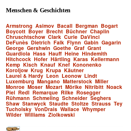
Menschen & Geschichten
Armstrong
Asimov
Bacall
Bergman
Bogart
Boycott
Boyer
Brecht
Büchner
Chaplin
Chruschtschow
Clark
Curie
DaVinci
DeFunès
Dietrich
Falk
Flynn
Gabin
Gagarin
George
Gershwin
Goethe
Graf
Grant
Guardiola
Hass
Hauff
Heine
Hindemith
Hitchcock
Hofer
Härtling
Karas
Kellermann
Kemp
Kisch
Knauf
Knef
Kononenko
Koroljow
Krug
Krupa
Käutner
Laurel & Hardy
Leon
Leonow
Lindt
Luxemburg
Mangano
Matterstock
Miller
Monroe
Moser
Mozart
Mörike
Nitribitt
Noack
Piel
Redl
Remarque
Rilke
Rosegger
Rühmann
Schmeling
Schneider
Seghers
Shaw
Stanwyck
Staudte
Stoltze
Strauss
Tey
Tucholsky
VonDrais
Wallace
Whymper
Wilder
Williams
Ziolkowski