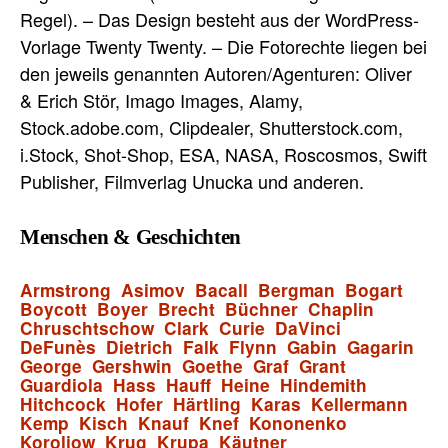
Regel). – Das Design besteht aus der WordPress-
Vorlage Twenty Twenty. – Die Fotorechte liegen bei
den jeweils genannten Autoren/Agenturen: Oliver
& Erich Stör, Imago Images, Alamy,
Stock.adobe.com, Clipdealer, Shutterstock.com,
i.Stock, Shot-Shop, ESA, NASA, Roscosmos, Swift
Publisher, Filmverlag Unucka und anderen.
Menschen & Geschichten
Armstrong
Asimov
Bacall
Bergman
Bogart
Boycott
Boyer
Brecht
Büchner
Chaplin
Chruschtschow
Clark
Curie
DaVinci
DeFunès
Dietrich
Falk
Flynn
Gabin
Gagarin
George
Gershwin
Goethe
Graf
Grant
Guardiola
Hass
Hauff
Heine
Hindemith
Hitchcock
Hofer
Härtling
Karas
Kellermann
Kemp
Kisch
Knauf
Knef
Kononenko
Koroljow
Krug
Krupa
Käutner