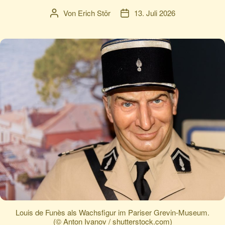
Von
Erich Stör
13. Juli 2026
Beitragsautor
Veröffentlichungsdatum
Louis de Funès als Wachsfigur im Pariser Grevin-Museum.
(© Anton Ivanov / shutterstock.com)