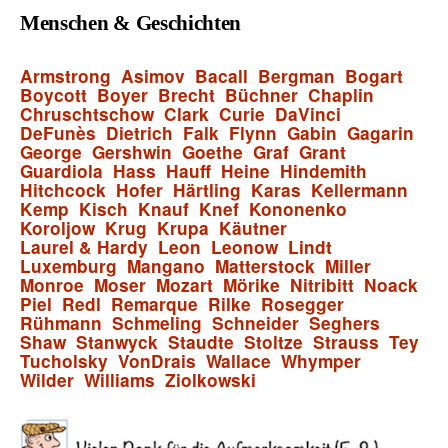
Menschen & Geschichten
Armstrong
Asimov
Bacall
Bergman
Bogart
Boycott
Boyer
Brecht
Büchner
Chaplin
Chruschtschow
Clark
Curie
DaVinci
DeFunès
Dietrich
Falk
Flynn
Gabin
Gagarin
George
Gershwin
Goethe
Graf
Grant
Guardiola
Hass
Hauff
Heine
Hindemith
Hitchcock
Hofer
Härtling
Karas
Kellermann
Kemp
Kisch
Knauf
Knef
Kononenko
Koroljow
Krug
Krupa
Käutner
Laurel & Hardy
Leon
Leonow
Lindt
Luxemburg
Mangano
Matterstock
Miller
Monroe
Moser
Mozart
Mörike
Nitribitt
Noack
Piel
Redl
Remarque
Rilke
Rosegger
Rühmann
Schmeling
Schneider
Seghers
Shaw
Stanwyck
Staudte
Stoltze
Strauss
Tey
Tucholsky
VonDrais
Wallace
Whymper
Wilder
Williams
Ziolkowski