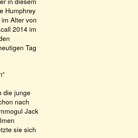
er in diesem
ere Humphrey
 im Alter von
call 2014 im
iden
 heutigen Tag
n“
 die junge
Schon nach
ilmmogul Jack
ilmen
tzte sie sich