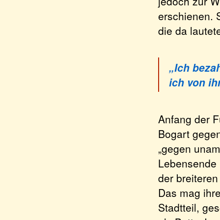
jedoch zur W
erschienen. 
die da lautet
„Ich beza
ich von ihr
Anfang der F
Bogart gegen
„gegen uname
Lebensende be
der breiteren
Das mag ihre
Stadtteil, g