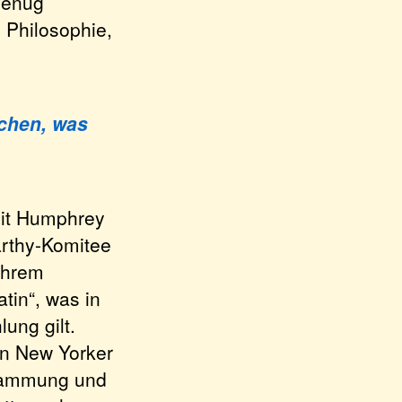
 genug
 Philosophie,
achen, was
mit Humphrey
arthy-Komitee
ihrem
tin“, was in
ung gilt.
en New Yorker
bstammung und