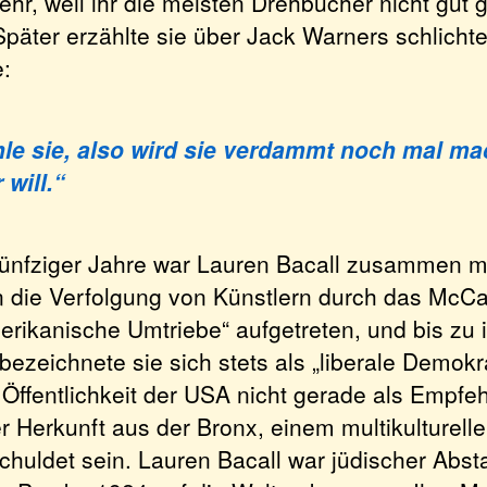
ehr, weil ihr die meisten Drehbücher nicht gut
Später erzählte sie über Jack Warners schlichte
e:
hle sie, also wird sie verdammt noch mal m
 will.“
ünfziger Jahre war Lauren Bacall zusammen 
 die Verfolgung von Künstlern durch das McC
rikanische Umtriebe“ aufgetreten, und bis zu 
zeichnete sie sich stets als „liberale Demokra
 Öffentlichkeit der USA nicht gerade als Empfehl
r Herkunft aus der Bronx, einem multikulturell
eschuldet sein. Lauren Bacall war jüdischer A