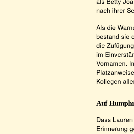
als Betty Jo
nach ihrer S
Als die Warn
bestand sie 
die Zufügung
im Einverstän
Vornamen. Im
Platzanweise
Kollegen all
Auf Humphre
Dass Lauren 
Erinnerung ge