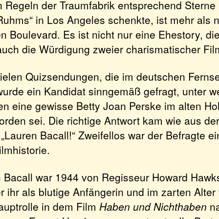
 Regeln der Traumfabrik entsprechend Sterne 
Ruhms“ in Los Angeles schenkte, ist mehr als n
 Boulevard. Es ist nicht nur eine Ehestory, di
 auch die Würdigung zweier charismatischer Fil
 vielen Quizsendungen, die im deutschen Ferns
wurde ein Kandidat sinngemäß gefragt, unter w
n eine gewisse Betty Joan Perske im alten Ho
rden sei. Die richtige Antwort kam wie aus der
Lauren Bacall!“ Zweifellos war der Befragte ei
ilmhistorie.
 Bacall war 1944 von Regisseur Howard Hawk
r ihr als blutige Anfängerin und im zarten Alter
auptrolle in dem Film
Haben und Nichthaben
na