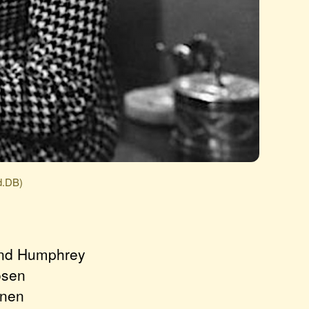
d.DB)
und Humphrey
osen
hnen