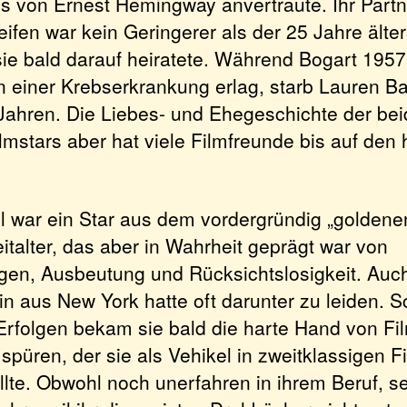
 von Ernest Hemingway anvertraute. Ihr Partn
eifen war kein Geringerer als der 25 Jahre ält
sie bald darauf heiratete. Während Bogart 1957
n einer Krebserkrankung erlag, starb Lauren Ba
 Jahren. Die Liebes- und Ehegeschichte der be
lmstars aber hat viele Filmfreunde bis auf den
l war ein Star aus dem vordergründig „goldene
italter, das aber in Wahrheit geprägt war von
gen, Ausbeutung und Rücksichtslosigkeit. Auch
in aus New York hatte oft darunter zu leiden. 
 Erfolgen bekam sie bald die harte Hand von F
spüren, der sie als Vehikel in zweitklassigen F
lte. Obwohl noch unerfahren in ihrem Beruf, se