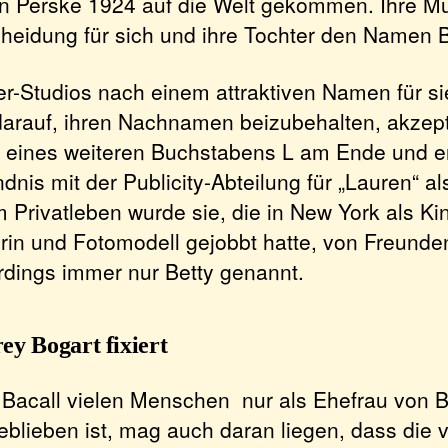
an Perske 1924 auf die Welt gekommen. Ihre M
cheidung für sich und ihre Tochter den Namen 
er-Studios nach einem attraktiven Namen für si
darauf, ihren Nachnamen beizubehalten, akzept
 eines weiteren Buchstabens L am Ende und e
dnis mit der Publicity-Abteilung für „Lauren“ 
 Privatleben wurde sie, die in New York als Ki
rin und Fotomodell gejobbt hatte, von Freunde
erdings immer nur Betty genannt.
y Bogart fixiert
Bacall vielen Menschen nur als Ehefrau von B
blieben ist, mag auch daran liegen, dass die v