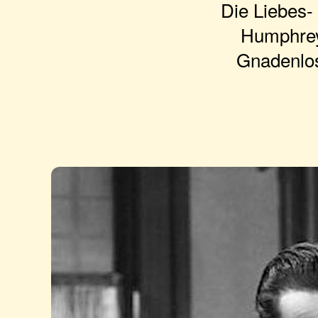
Die Liebes-
Humphrey 
Gnadenlos