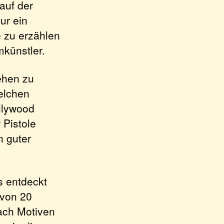
auf der
ur ein
e zu erzählen
mkünstler.
ehen zu
elchen
llywood
 Pistole
n guter
s entdeckt
 von 20
ch Motiven