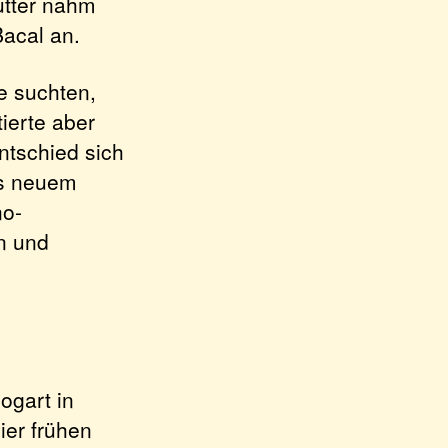
utter nahm
Bacal an.
e suchten,
ierte aber
ntschied sich
als neuem
no-
n und
ogart in
ier frühen