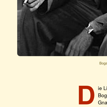
Boga
D
ie 
Bog
Gna