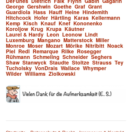
DeFunès
Dietrich
Falk
Flynn
Gabin
Gagarin
George
Gershwin
Goethe
Graf
Grant
Guardiola
Hass
Hauff
Heine
Hindemith
Hitchcock
Hofer
Härtling
Karas
Kellermann
Kemp
Kisch
Knauf
Knef
Kononenko
Koroljow
Krug
Krupa
Käutner
Laurel & Hardy
Leon
Leonow
Lindt
Luxemburg
Mangano
Matterstock
Miller
Monroe
Moser
Mozart
Mörike
Nitribitt
Noack
Piel
Redl
Remarque
Rilke
Rosegger
Rühmann
Schmeling
Schneider
Seghers
Shaw
Stanwyck
Staudte
Stoltze
Strauss
Tey
Tucholsky
VonDrais
Wallace
Whymper
Wilder
Williams
Ziolkowski