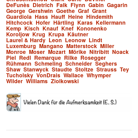
DeFunès
Dietrich
Falk
Flynn
Gabin
Gagarin
George
Gershwin
Goethe
Graf
Grant
Guardiola
Hass
Hauff
Heine
Hindemith
Hitchcock
Hofer
Härtling
Karas
Kellermann
Kemp
Kisch
Knauf
Knef
Kononenko
Koroljow
Krug
Krupa
Käutner
Laurel & Hardy
Leon
Leonow
Lindt
Luxemburg
Mangano
Matterstock
Miller
Monroe
Moser
Mozart
Mörike
Nitribitt
Noack
Piel
Redl
Remarque
Rilke
Rosegger
Rühmann
Schmeling
Schneider
Seghers
Shaw
Stanwyck
Staudte
Stoltze
Strauss
Tey
Tucholsky
VonDrais
Wallace
Whymper
Wilder
Williams
Ziolkowski