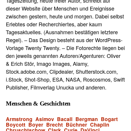
Tageszeitung, heute freier Autor, schreibt auf
dieser Website über Menschen und Ereignisse
zwischen gestern, heute und morgen. Dabei selbst
Erlebtes oder Recherchiertes, aber kaum
Tagesaktuelles. (Ausnahmen bestätigen letztere
Regel). – Das Design besteht aus der WordPress-
Vorlage Twenty Twenty. – Die Fotorechte liegen bei
den jeweils genannten Autoren/Agenturen: Oliver
& Erich Stör, Imago Images, Alamy,
Stock.adobe.com, Clipdealer, Shutterstock.com,
i.Stock, Shot-Shop, ESA, NASA, Roscosmos, Swift
Publisher, Filmverlag Unucka und anderen.
Menschen & Geschichten
Armstrong
Asimov
Bacall
Bergman
Bogart
Boycott
Boyer
Brecht
Büchner
Chaplin
Chruschtschow
Clark
Curie
DaVinci