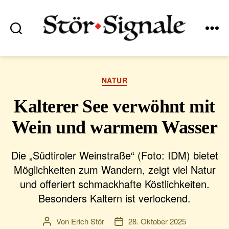
Suchen
Menü
Stör•Signale
Kategorien
NATUR
Kalterer See verwöhnt mit
Wein und warmem Wasser
Die „Südtiroler Weinstraße“ (Foto: IDM) bietet
Möglichkeiten zum Wandern, zeigt viel Natur
und offeriert schmackhafte Köstlichkeiten.
Besonders Kaltern ist verlockend.
Von
Erich Stör
28. Oktober 2025
Beitragsautor
Veröffentlichungsdatum