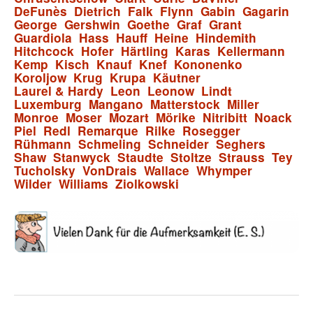
DeFunès
Dietrich
Falk
Flynn
Gabin
Gagarin
George
Gershwin
Goethe
Graf
Grant
Guardiola
Hass
Hauff
Heine
Hindemith
Hitchcock
Hofer
Härtling
Karas
Kellermann
Kemp
Kisch
Knauf
Knef
Kononenko
Koroljow
Krug
Krupa
Käutner
Laurel & Hardy
Leon
Leonow
Lindt
Luxemburg
Mangano
Matterstock
Miller
Monroe
Moser
Mozart
Mörike
Nitribitt
Noack
Piel
Redl
Remarque
Rilke
Rosegger
Rühmann
Schmeling
Schneider
Seghers
Shaw
Stanwyck
Staudte
Stoltze
Strauss
Tey
Tucholsky
VonDrais
Wallace
Whymper
Wilder
Williams
Ziolkowski