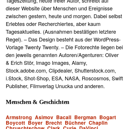
Tageszeitung, heute freier Autor, schreibt auf
dieser Website über Menschen und Ereignisse
zwischen gestern, heute und morgen. Dabei selbst
Erlebtes oder Recherchiertes, aber kaum
Tagesaktuelles. (Ausnahmen bestätigen letztere
Regel). – Das Design besteht aus der WordPress-
Vorlage Twenty Twenty. – Die Fotorechte liegen bei
den jeweils genannten Autoren/Agenturen: Oliver
& Erich Stör, Imago Images, Alamy,
Stock.adobe.com, Clipdealer, Shutterstock.com,
i.Stock, Shot-Shop, ESA, NASA, Roscosmos, Swift
Publisher, Filmverlag Unucka und anderen.
Menschen & Geschichten
Armstrong
Asimov
Bacall
Bergman
Bogart
Boycott
Boyer
Brecht
Büchner
Chaplin
Chruschtschow
Clark
Curie
DaVinci